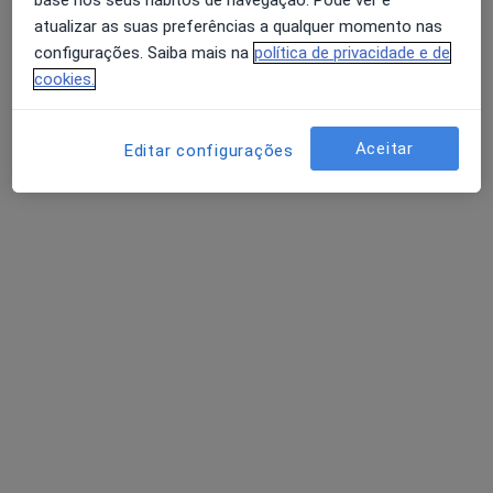
atualizar as suas preferências a qualquer momento nas
configurações. Saiba mais na
política de privacidade e de
Dra. Sandra Correia
cookies.
Psicólogo, Terapeuta alternativo
44 opiniões
Aceitar
Editar configurações
Rua Infante Dom Pedro, Oeiras
•
Mapa
Holysticamentes - Oeiras
Primeira consulta Psicologia
desde 60 €
Esse especialista não oferece agendamento online para esse endereço.
Solicite um atendimento