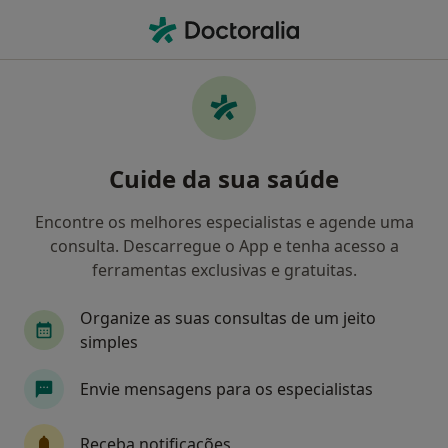
Men
Primeira Consulta Psicologia • Cascais, Lisboa
Filters
• 1
Mapa
Primeira consulta Psicologia, Cascais
Cuide da sua saúde
Como classificamos os resultados
Encontre os melhores especialistas e agende uma
consulta. Descarregue o App e tenha acesso a
Qual é a especialização que procura?
ferramentas exclusivas e gratuitas.
Psicólogo
Dermatologista
Terapeuta alte
Organize as suas consultas de um jeito
simples
Envie mensagens para os especialistas
Receba notificações