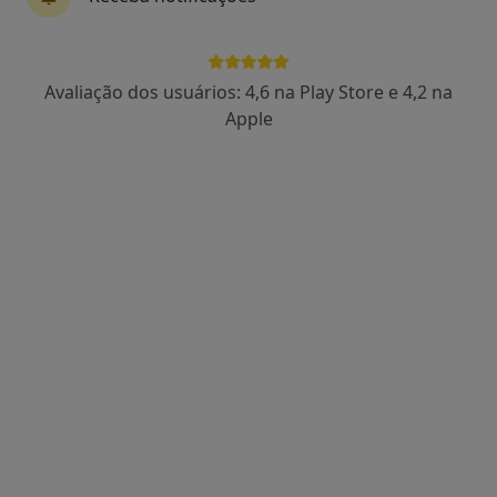
Dra. Paula Águas
Avaliação dos usuários: 4,6 na Play Store e 4,2 na
Psicólogo
Apple
102 opiniões
Rua Viana da Mota, nº13, R/C - São Pedro do Estoril, Estoril
•
Mapa
Estoril
Primeira consulta Psicologia
65 €
Esse especialista não oferece agendamento online para esse endereço.
Solicite um atendimento