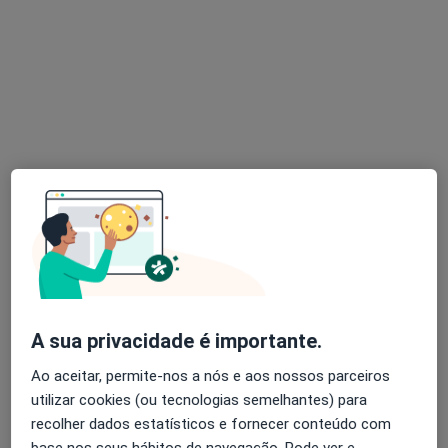
Dra. Catarina Lucas
Psicólogo
86 opiniões
Rua Feio Terenas, Parede, Cascais
•
Mapa
Centro Catarina Lucas - Cascais
Primeira consulta Psicologia
desde 60 €
Esse especialista não oferece agendamento online para esse endereço.
Solicite um atendimento
A sua privacidade é importante.
Ao aceitar, permite-nos a nós e aos nossos parceiros
utilizar cookies (ou tecnologias semelhantes) para
recolher dados estatísticos e fornecer conteúdo com
base nos seus hábitos de navegação. Pode ver e