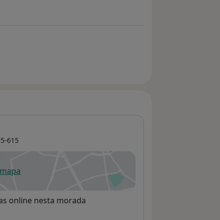
5-615
 mapa
re num novo separador
rvas online nesta morada