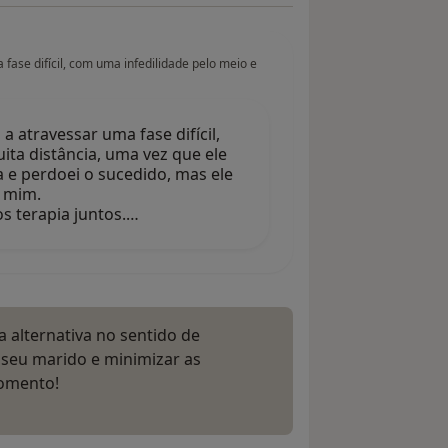
ase difícil, com uma infedilidade pelo meio e
 atravessar uma fase difícil,
ita distância, uma vez que ele
a e perdoei o sucedido, mas ele
e mim.
 terapia juntos.…
 alternativa no sentido de
 seu marido e minimizar as
momento!