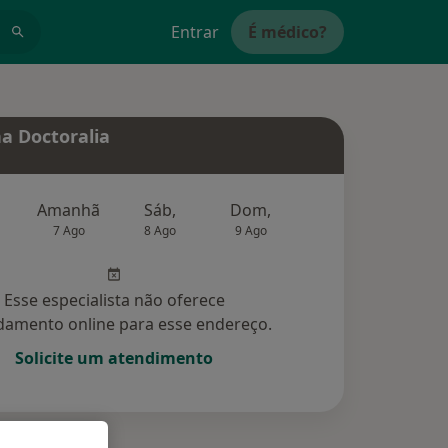
Entrar
É médico?
a Doctoralia
Amanhã
Sáb,
Dom,
Segunda-feira
Ter,
7 Ago
8 Ago
9 Ago
10 Ago
11 Ag
Esse especialista não oferece
amento online para esse endereço.
Solicite um atendimento