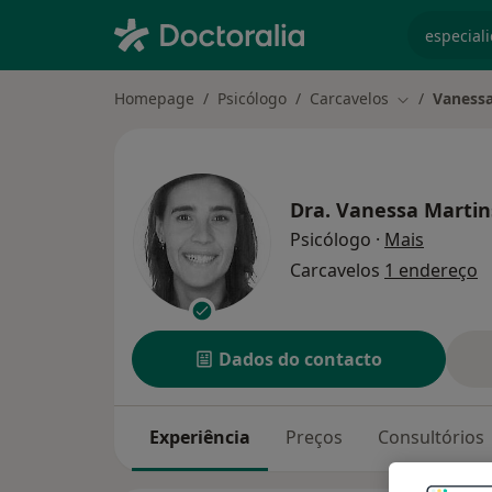
especiali
Homepage
Psicólogo
Carcavelos
Vanessa
Mudar de ci
Dra.
Vanessa Martin
sobre as
Psicólogo
·
Mais
Carcavelos
1 endereço
Dados do contacto
Experiência
Preços
Consultórios