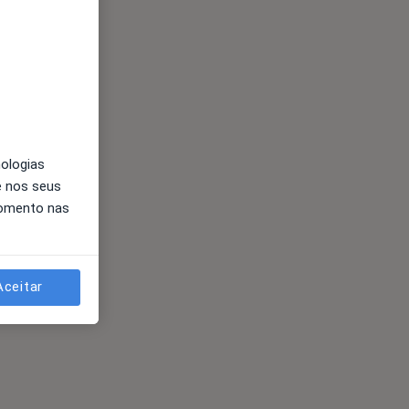
nologias
e nos seus
momento nas
Aceitar