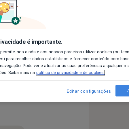
sicóloga Clínica - Psicoterapia a Crianças, Jovens, Adultos e Idosos
ntalidade
rivacidade é importante.
 permite-nos a nós e aos nossos parceiros utilizar cookies (ou tec
s) para recolher dados estatísticos e fornecer conteúdo com bas
 navegação. Pode ver e atualizar as suas preferências a qualquer 
siedade
ões. Saiba mais na
política de privacidade e de cookies.
no Depressivo Maior
e_diseases
Editar configurações