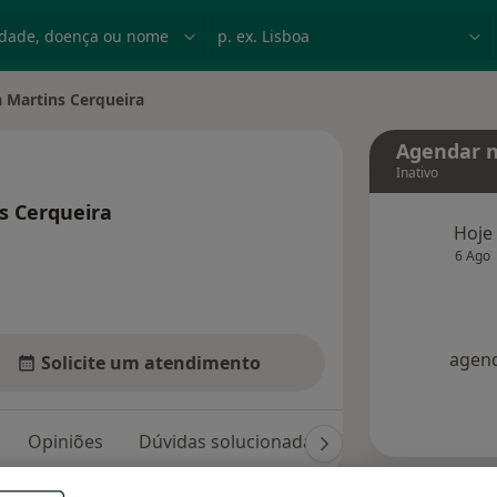
dade, doença ou nome
p. ex. Lisboa
 Martins Cerqueira
dade
Agendar n
Inativo
s Cerqueira
Hoje
 especializações
6 Ago
agend
Solicite um atendimento
Opiniões
Dúvidas solucionadas (3)