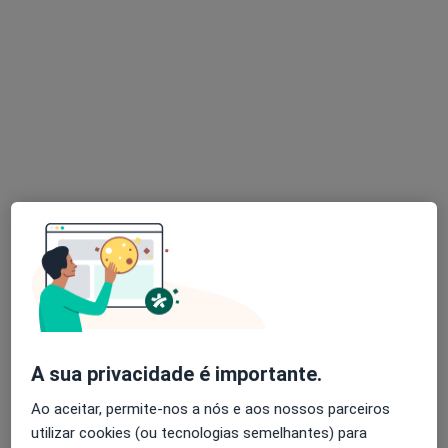
Dra. Sara Paiva
Psicólogo
91 opiniões
Morada 1
Morada 2
Oeiras
•
Mapa
Consultório de Psicologia Online - Oeiras
Consulta online de Psicologia
desde 55 €
Esse especialista não oferece agendamento online para esse endereço.
Solicite um atendimento
A sua privacidade é importante.
Ao aceitar, permite-nos a nós e aos nossos parceiros
utilizar cookies (ou tecnologias semelhantes) para