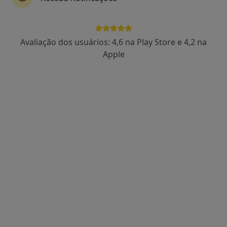
Dra. Paula Águas
Avaliação dos usuários: 4,6 na Play Store e 4,2 na
Psicólogo
Apple
102 opiniões
Rua Viana da Mota, nº13, R/C - São Pedro do Estoril, Estoril
•
Mapa
Estoril
Consulta online de Psicologia
65 €
Esse especialista não oferece agendamento online para esse endereço.
Solicite um atendimento