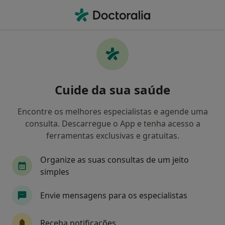
Men
Consulta Online De Psicologia • Cascais, Lisboa
Filters
• 1
Mapa
Consulta online de Psicologia, Cascais
Cuide da sua saúde
Como classificamos os resultados
Encontre os melhores especialistas e agende uma
consulta. Descarregue o App e tenha acesso a
Qual é a especialização que procura?
ferramentas exclusivas e gratuitas.
Psicólogo
Terapeuta alternativo
Organize as suas consultas de um jeito
simples
Envie mensagens para os especialistas
Receba notificações