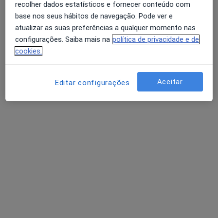
recolher dados estatísticos e fornecer conteúdo com
base nos seus hábitos de navegação. Pode ver e
atualizar as suas preferências a qualquer momento nas
configurações. Saiba mais na
política de privacidade e de
cookies.
Dra. Catarina Lucas
Psicólogo
Aceitar
Editar configurações
86 opiniões
Rua Feio Terenas, Parede, Cascais
•
Mapa
Centro Catarina Lucas - Cascais
Consulta online de Psicologia
desde 60 €
Esse especialista não oferece agendamento online para esse endereço.
Solicite um atendimento