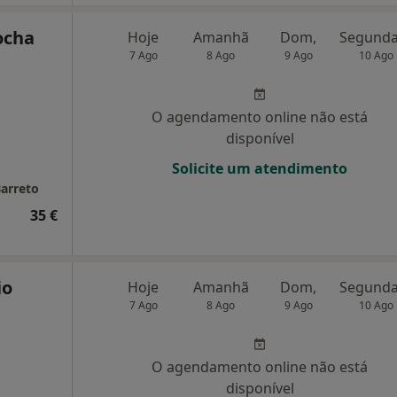
ocha
Hoje
Amanhã
Dom,
7 Ago
8 Ago
9 Ago
10 Ago
O agendamento online não está
disponível
Solicite um atendimento
arreto
35 €
io
Hoje
Amanhã
Dom,
7 Ago
8 Ago
9 Ago
10 Ago
O agendamento online não está
disponível