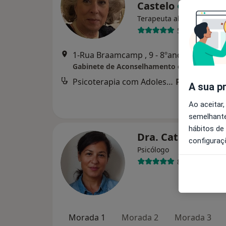
Castelo
Terapeuta alternativo
57 opiniões
1-Rua Braamcamp , 9 - 8ºand
Psicoterapia com Adolescentes
Preço não di
A sua p
Ao aceitar,
semelhante
hábitos de
Dra. Cathy Loure
configuraç
Psicólogo
8 opiniões
Morada 1
Morada 2
Morada 3