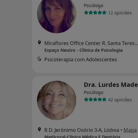
Psicólogo
12 opiniões
Miraflores Office Center R. Santa Teresa do Menino Jesus n.º 6, 
Espaço Neutro - Clínica de Psicologia
Psicoterapia com Adolescentes
Dra. Lurdes Made
Psicólogo
42 opiniões
R D. Jerónimo Osório 3-A, Lisboa
•
Mapa
Medicoral-Clínica Médica E Dentária