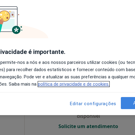
O agendamento online não está
disponível
ar sala 4, Lisboa
•
Mapa
Solicite um atendimento
Gabinete de Aconselhamento e Intervenção Psicoterapeutica - G.A.I.P_- CONSULTAS PSICOTERAPIA ;TERAPIA CASAL Presencial e online ial
sponível
rivacidade é importante.
 permite-nos a nós e aos nossos parceiros utilizar cookies (ou tec
s) para recolher dados estatísticos e fornecer conteúdo com bas
 navegação. Pode ver e atualizar as suas preferências a qualquer 
nço
Hoje
Amanhã
Dom,
ões. Saiba mais na
política de privacidade e de cookies.
7 Ago
8 Ago
9 Ago
10 Ago
Editar configurações
O agendamento online não está
disponível
Solicite um atendimento