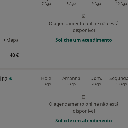
7 Ago
8 Ago
9 Ago
10 Ago
O agendamento online não está
disponível
14 A, Lisboa
•
Mapa
Solicite um atendimento
40 €
ira
Hoje
Amanhã
Dom,
7 Ago
8 Ago
9 Ago
10 Ago
O agendamento online não está
disponível
Solicite um atendimento