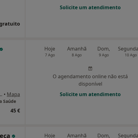
Solicite um atendimento
 gratuito
Hoje
Amanhã
Dom,
7 Ago
8 Ago
9 Ago
10 Ago
O agendamento online não está
disponível
ão Pedro, V. Nogueira de Azeitão
•
Mapa
Solicite um atendimento
da Saúde
45 €
seca
Hoje
Amanhã
Dom,