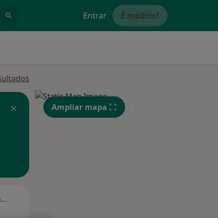
Entrar
É médico?
sultados
Ampliar mapa
Segunda-feira
Ter,
Qua
Qui,
11 Ago
12 Ago
13 Ago