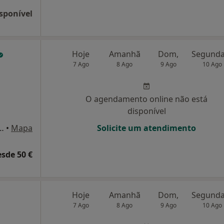
sponível
Hoje
Amanhã
Dom,
7 Ago
8 Ago
9 Ago
10 Ago
O agendamento online não está
disponível
 1º Esq. (Alameda do Instituto Superior Técnico), Lisboa
•
Mapa
Solicite um atendimento
esde 50 €
Hoje
Amanhã
Dom,
7 Ago
8 Ago
9 Ago
10 Ago