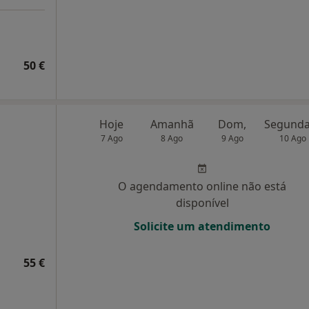
50 €
Hoje
Amanhã
Dom,
7 Ago
8 Ago
9 Ago
10 Ago
O agendamento online não está
disponível
Solicite um atendimento
55 €