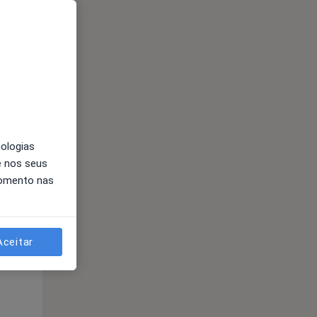
nologias
e nos seus
momento nas
Segunda-feira
Ter,
Qua
Qui,
11 Ago
12 Ago
13 Ago
Aceitar