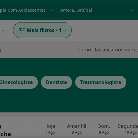
dade, doença ou nome
p. ex. Lisboa
e
Mais filtros
•
1
a
Como classificamos os re
Ginecologista
Dentista
Traumatologista
a
Hoje
Amanhã
Dom,
icha
7 Ago
8 Ago
9 Ago
10 Ago