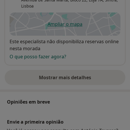
Lisboa
Ampliar o mapa
abre num novo separador
Disponibilidade
Este especialista não disponibiliza reservas online
nesta morada
O que posso fazer agora?
Mostrar mais detalhes
sobre o endereço
Opiniões em breve
Envie a primeira opinião