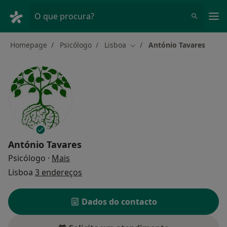
Men
O que procura?
Homepage
Psicólogo
Lisboa
António Tavares
Mudar de cidade
António Tavares
sobre as especializações
Psicólogo
·
Mais
Lisboa
3 endereços
Dados do contacto