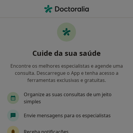
Men
Generali • Cascais, Lisboa
Filters
• 1
Mapa
Médicos recomendados de Generali em
Cuide da sua saúde
Cascais
Como classificamos os resultados
Encontre os melhores especialistas e agende uma
consulta. Descarregue o App e tenha acesso a
ferramentas exclusivas e gratuitas.
Qual é a especialização que procura?
Organize as suas consultas de um jeito
Psicólogo
simples
Envie mensagens para os especialistas
Receba notificações