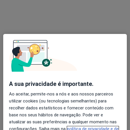
Luís Roque Reis
Otorrinolaringologista
10 opiniões
Centro Cívico de Carnaxide, Lote 6 - Piso 1-Loja 7, Carnaxide
•
Mapa
Natura-Clínica Médica
Esse especialista não oferece agendamento online para esse endereço.
Solicite um atendimento
A sua privacidade é importante.
Ao aceitar, permite-nos a nós e aos nossos parceiros
utilizar cookies (ou tecnologias semelhantes) para
recolher dados estatísticos e fornecer conteúdo com
base nos seus hábitos de navegação. Pode ver e
atualizar as suas preferências a qualquer momento nas
configurações. Saiba mais na
política de privacidade e de