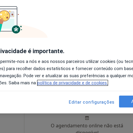
Hoje
Amanhã
Ter,
Qua
9 Ago
10 Ago
11 Ago
12 Ago
O agendamento online não está
disponível
rivacidade é importante.
pa
Solicite um atendimento
 permite-nos a nós e aos nossos parceiros utilizar cookies (ou tec
s) para recolher dados estatísticos e fornecer conteúdo com bas
sponível
 navegação. Pode ver e atualizar as suas preferências a qualquer 
ões. Saiba mais na
política de privacidade e de cookies.
Hoje
Amanhã
Ter,
Qua
Editar configurações
9 Ago
10 Ago
11 Ago
12 Ago
O agendamento online não está
disponível