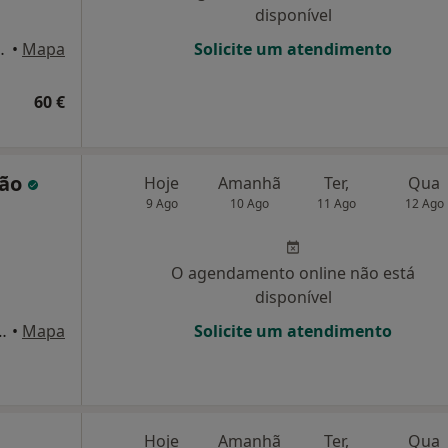
disponível
dino, 3, Caneças
•
Mapa
Solicite um atendimento
60 €
dão
Hoje
Amanhã
Ter,
Qua
9 Ago
10 Ago
11 Ago
12 Ago
O agendamento online não está
disponível
res Pimentel -19-1o frente , Sintra
•
Mapa
Solicite um atendimento
Hoje
Amanhã
Ter,
Qua