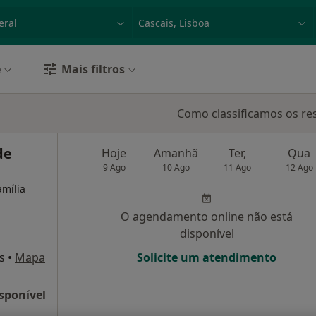
dade, doença ou nome
p. ex. Lisboa
e
Mais filtros
Como classificamos os re
de
Hoje
Amanhã
Ter,
Qua
9 Ago
10 Ago
11 Ago
12 Ago
amília
O agendamento online não está
disponível
s
•
Mapa
Solicite um atendimento
sponível