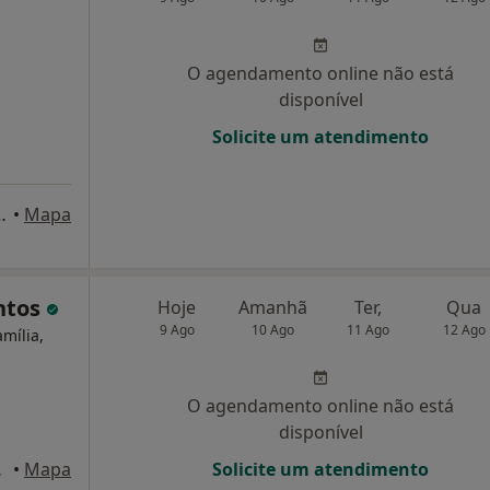
O agendamento online não está
disponível
Solicite um atendimento
ouceiro, 3 - 1º, Oeiras
•
Mapa
ntos
Hoje
Amanhã
Ter,
Qua
9 Ago
10 Ago
11 Ago
12 Ago
amília,
O agendamento online não está
disponível
 Lisboa
•
Mapa
Solicite um atendimento