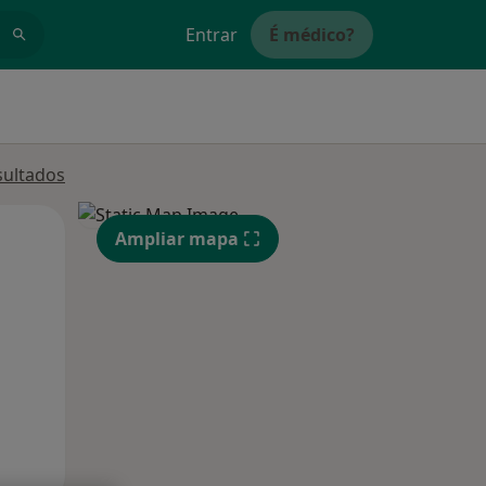
Entrar
É médico?
sultados
Qui,
Sex,
Sáb,
Ampliar mapa
13 Ago
14 Ago
15 Ago