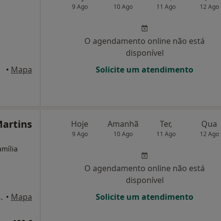
9 Ago
10 Ago
11 Ago
12 Ago
O agendamento online não está
disponível
dora
•
Mapa
Solicite um atendimento
artins
Hoje
Amanhã
Ter,
Qua
9 Ago
10 Ago
11 Ago
12 Ago
amília
O agendamento online não está
disponível
 3 A, Agualva-Cacém
•
Mapa
Solicite um atendimento