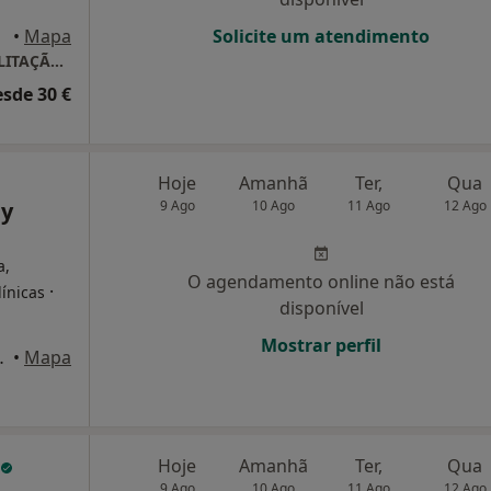
•
Mapa
Solicite um atendimento
RESPOSTA SAÚDE-CENTRO CLÍNICO E REABILITAÇÃO LDA
esde 30 €
Hoje
Amanhã
Ter,
Qua
dy
9 Ago
10 Ago
11 Ago
12 Ago
a,
O agendamento online não está
·
línicas
disponível
Mostrar perfil
Lt56, Cascais
•
Mapa
Hoje
Amanhã
Ter,
Qua
9 Ago
10 Ago
11 Ago
12 Ago