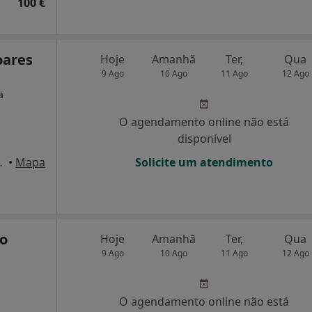
100 €
oares
Hoje
Amanhã
Ter,
Qua
9 Ago
10 Ago
11 Ago
12 Ago
a
O agendamento online não está
disponível
S-Nº 7 A, Oeiras
•
Mapa
Solicite um atendimento
lo
Hoje
Amanhã
Ter,
Qua
9 Ago
10 Ago
11 Ago
12 Ago
O agendamento online não está