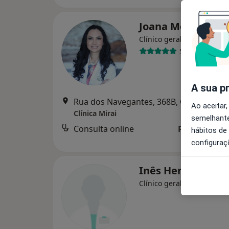
Joana Morimitsu
Clínico geral
5 opiniões
A sua p
Rua dos Navegantes, 368B, Cascais
•
Ma
Ao aceitar,
Clínica Mirai
semelhante
Consulta online
Preço não di
hábitos de
configuraç
Inês Henriques
Clínico geral