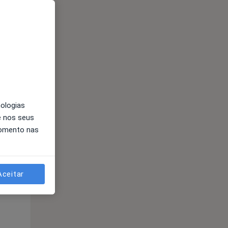
Qui,
Sex,
Sáb,
13 Ago
14 Ago
15 Ago
nologias
e nos seus
momento nas
Qui,
Sex,
Sáb,
Aceitar
13 Ago
14 Ago
15 Ago