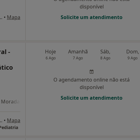
disponível
A C Rodrigues 4,1º-E, Carnaxide
•
Mapa
Solicite um atendimento
al -
Hoje
Amanhã
Sáb,
Dom,
6 Ago
7 Ago
8 Ago
9 Ago
tico
O agendamento online não está
disponível
Solicite um atendimento
Morada 4
lote 5-loja I, Parede, Parede
•
Mapa
Pediatria