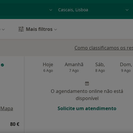
dade, doença ou nome
p. ex. Lisboa
e
Mais filtros
Como classificamos os re
o
Hoje
Amanhã
Sáb,
Dom,
6 Ago
7 Ago
8 Ago
9 Ago
O agendamento online não está
disponível
Mapa
Solicite um atendimento
80 €