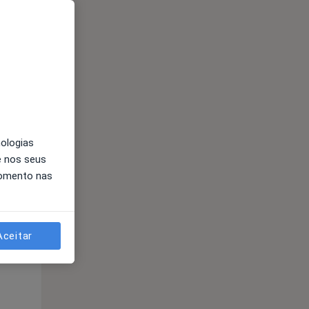
Segunda-feira
Ter,
Qua
10 Ago
11 Ago
12 Ago
nologias
e nos seus
momento nas
Aceitar
Segunda-feira
Ter,
Qua
10 Ago
11 Ago
12 Ago