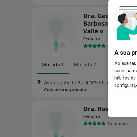
Dra. Georgina La
Barbosa F. Correi
Valle
Pediatra
2 opiniões
A sua p
Ao aceitar,
Morada 1
Morada 2
semelhante
hábitos de
Avenida 25 de Abril Nº970 Loja C Esq, Cascais
configuraç
Consultório privado
Dra. Rosa Peres 
Pediatra
6 opiniões