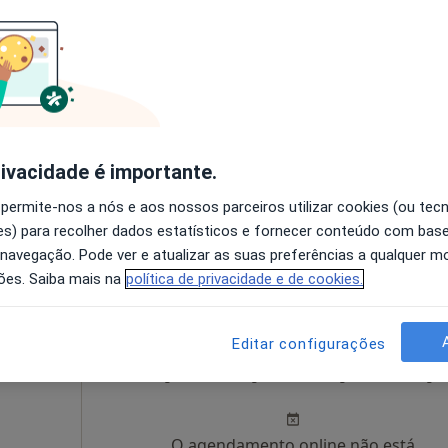
cerda
Hoje
Amanhã
Sáb,
Dom,
a do
6 Ago
7 Ago
8 Ago
9 Ago
O agendamento online não está
disponível
rivacidade é importante.
Solicite um atendimento
 permite-nos a nós e aos nossos parceiros utilizar cookies (ou tec
s) para recolher dados estatísticos e fornecer conteúdo com bas
 navegação. Pode ver e atualizar as suas preferências a qualquer 
•
Mapa
ões. Saiba mais na
política de privacidade e de cookies.
Editar configurações
Gago
Hoje
Amanhã
Sáb,
Dom,
6 Ago
7 Ago
8 Ago
9 Ago
O agendamento online não está