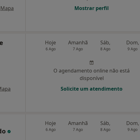
Mapa
Mostrar perfil
de
Hoje
Amanhã
Sáb,
Dom,
6 Ago
7 Ago
8 Ago
9 Ago
O agendamento online não está
disponível
Mapa
Solicite um atendimento
Hoje
Amanhã
Sáb,
Dom,
edo
6 Ago
7 Ago
8 Ago
9 Ago