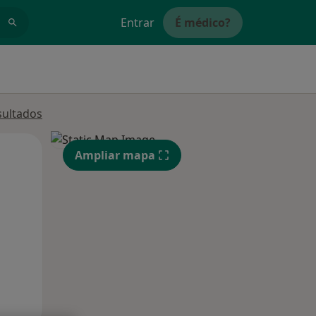
Entrar
É médico?
sultados
Segunda-feira
Ter,
Qua
Ampliar mapa
10 Ago
11 Ago
12 Ago