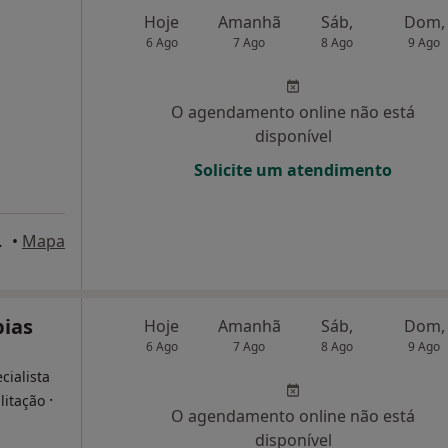
Hoje
Amanhã
Sáb,
Dom,
6 Ago
7 Ago
8 Ago
9 Ago
O agendamento online não está
disponível
Solicite um atendimento
ingos de Rana
•
Mapa
pias
Hoje
Amanhã
Sáb,
Dom,
6 Ago
7 Ago
8 Ago
9 Ago
cialista
·
litação
O agendamento online não está
disponível