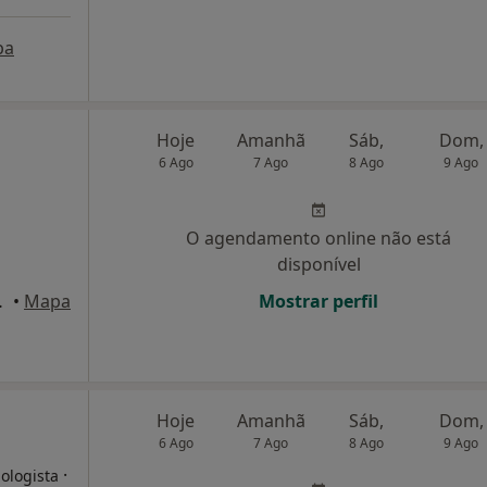
pa
Hoje
Amanhã
Sáb,
Dom,
6 Ago
7 Ago
8 Ago
9 Ago
O agendamento online não está
disponível
o), Lisboa
•
Mapa
Mostrar perfil
a
Hoje
Amanhã
Sáb,
Dom,
6 Ago
7 Ago
8 Ago
9 Ago
·
ologista