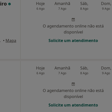
eiro
Hoje
Amanhã
Sáb,
Dom,
6 Ago
7 Ago
8 Ago
9 Ago
O agendamento online não está
disponível
ºD, Amadora
•
Mapa
Solicite um atendimento
Hoje
Amanhã
Sáb,
Dom,
6 Ago
7 Ago
8 Ago
9 Ago
O agendamento online não está
disponível
Solicite um atendimento