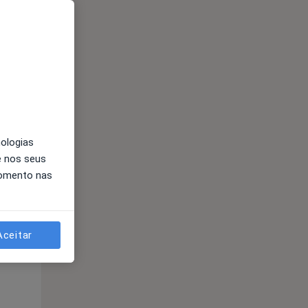
Qua
Qui,
Sex,
12 Ago
13 Ago
14 Ago
nologias
e nos seus
momento nas
Qua
Qui,
Sex,
12 Ago
13 Ago
14 Ago
Aceitar