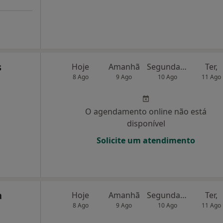
s
Hoje
Amanhã
Segunda-feira
Ter,
8 Ago
9 Ago
10 Ago
11 Ago
O agendamento online não está
disponível
Solicite um atendimento
a
Hoje
Amanhã
Segunda-feira
Ter,
8 Ago
9 Ago
10 Ago
11 Ago