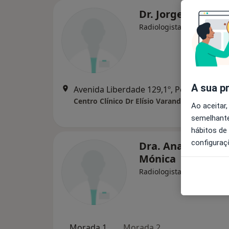
Dr. Jorge Rodrigu
Radiologista
A sua p
Avenida Liberdade 129,1º, Pero Pinheiro
Centro Clínico Dr Elísio Varandas
Ao aceitar,
semelhante
hábitos de
configuraç
Dra. Ana Nassaue
Mónica
Radiologista
Morada 1
Morada 2