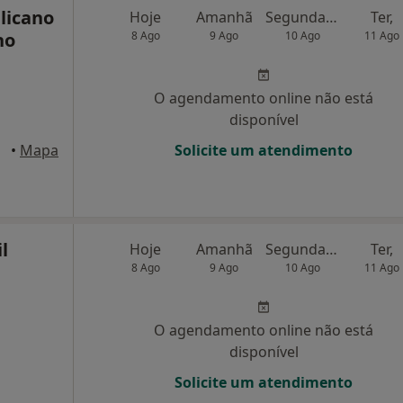
licano
Hoje
Amanhã
Segunda-feira
Ter,
ho
8 Ago
9 Ago
10 Ago
11 Ago
O agendamento online não está
disponível
axide
•
Mapa
Solicite um atendimento
l
Hoje
Amanhã
Segunda-feira
Ter,
8 Ago
9 Ago
10 Ago
11 Ago
O agendamento online não está
disponível
Solicite um atendimento