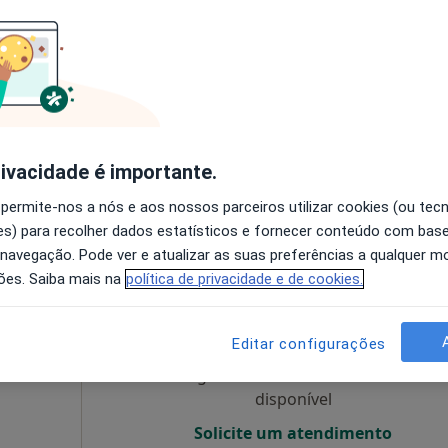
es
Hoje
Amanhã
Segunda-feira
Ter,
8 Ago
9 Ago
10 Ago
11 Ago
O agendamento online não está
disponível
rivacidade é importante.
•
Mapa
Solicite um atendimento
 permite-nos a nós e aos nossos parceiros utilizar cookies (ou tec
s) para recolher dados estatísticos e fornecer conteúdo com bas
 navegação. Pode ver e atualizar as suas preferências a qualquer 
ões. Saiba mais na
política de privacidade e de cookies.
r
Hoje
Amanhã
Segunda-feira
Ter,
8 Ago
9 Ago
10 Ago
11 Ago
Editar configurações
O agendamento online não está
disponível
Solicite um atendimento