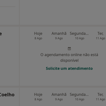
e
Hoje
Amanhã
Segunda-feira
Ter,
8 Ago
9 Ago
10 Ago
11 Ago
O agendamento online não está
disponível
Solicite um atendimento
Coelho
Hoje
Amanhã
Segunda-feira
Ter,
8 Ago
9 Ago
10 Ago
11 Ago