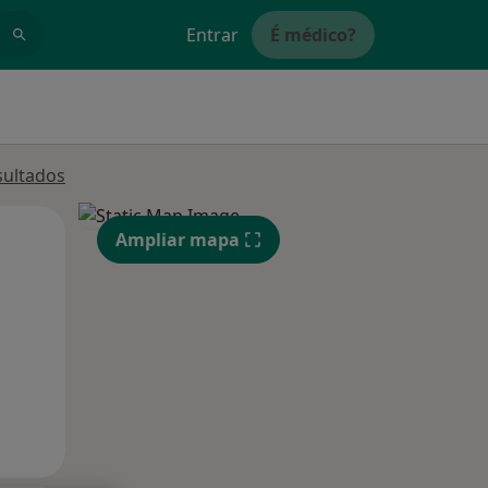
Entrar
É médico?
sultados
Qua
Qui,
Sex,
Ampliar mapa
12 Ago
13 Ago
14 Ago