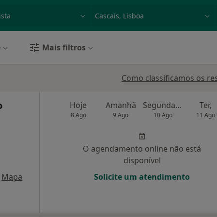
dade, doença ou nome
p. ex. Lisboa
e
Mais filtros
Como classificamos os re
o
Hoje
Amanhã
Segunda-feira
Ter,
8 Ago
9 Ago
10 Ago
11 Ago
O agendamento online não está
disponível
Mapa
Solicite um atendimento