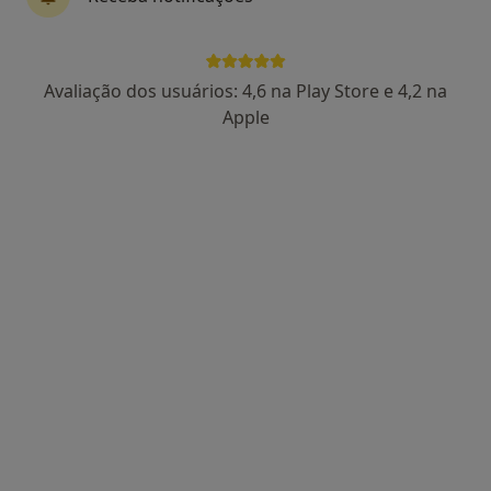
Avaliação dos usuários: 4,6 na Play Store e 4,2 na
Dra. Catarina Lucas
Apple
Psicólogo
86 opiniões
Rua Feio Terenas, Parede, Cascais
•
Mapa
Centro Catarina Lucas - Cascais
Primeira consulta Psicologia
desde 60 €
Esse especialista não oferece agendamento online para esse endereço.
Solicite um atendimento