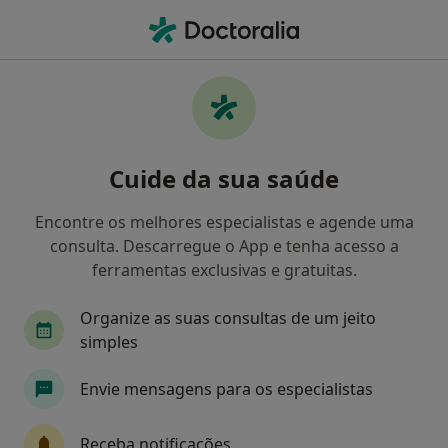
Men
Saúde Prime • Cascais, Lisboa
Filters
• 1
Mapa
Médicos recomendados de Saúde Prime em
Cuide da sua saúde
Cascais
Como classificamos os resultados
Encontre os melhores especialistas e agende uma
consulta. Descarregue o App e tenha acesso a
ferramentas exclusivas e gratuitas.
Qual é a especialização que procura?
Organize as suas consultas de um jeito
Psicólogo
Dentista
simples
Envie mensagens para os especialistas
Receba notificações