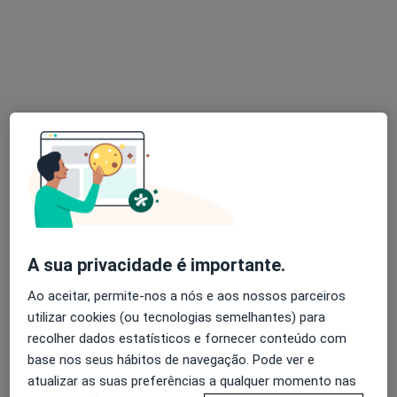
Luís Roque Reis
Otorrinolaringologista
10 opiniões
Centro Cívico de Carnaxide, Lote 6 - Piso 1-Loja 7, Carnaxide
•
Mapa
Natura-Clínica Médica
Esse especialista não oferece agendamento online para esse endereço.
Solicite um atendimento
A sua privacidade é importante.
Ao aceitar, permite-nos a nós e aos nossos parceiros
utilizar cookies (ou tecnologias semelhantes) para
recolher dados estatísticos e fornecer conteúdo com
base nos seus hábitos de navegação. Pode ver e
atualizar as suas preferências a qualquer momento nas