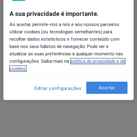
A sua privacidade é importante.
Ao aceitar, permite-nos a nós e aos nossos parceiros
Ana Águas
utilizar cookies (ou tecnologias semelhantes) para
Fisioterapeuta
recolher dados estatísticos e fornecer conteúdo com
base nos seus hábitos de navegação. Pode ver e
Rua Fontes Pereira de Melo 33, Linda A Velha
•
Mapa
atualizar as suas preferências a qualquer momento nas
Ana Águas (Fisioterapeuta ao domicílio)
configurações. Saiba mais na
política de privacidade e de
Consulta domiciliar Fisioterapia
desde 50 €
cookies.
Esse especialista não oferece agendamento online para esse endereço.
Solicite um atendimento
Aceitar
Editar configurações