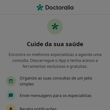
Men
Cosec • Cascais, Lisboa
Filters
• 1
Mapa
Médicos recomendados de COSEC em
Cuide da sua saúde
Cascais
Como classificamos os resultados
Encontre os melhores especialistas e agende uma
consulta. Descarregue o App e tenha acesso a
ferramentas exclusivas e gratuitas.
Qual é a especialização que procura?
Organize as suas consultas de um jeito
Psicólogo
simples
Envie mensagens para os especialistas
Receba notificações