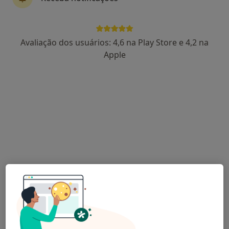
Avaliação dos usuários: 4,6 na Play Store e 4,2 na
Dra. Catarina Lucas
Apple
Psicólogo
86 opiniões
Rua Feio Terenas, Parede, Cascais
•
Mapa
Centro Catarina Lucas - Cascais
Primeira consulta Psicologia
desde 60 €
Esse especialista não oferece agendamento online para esse endereço.
Solicite um atendimento