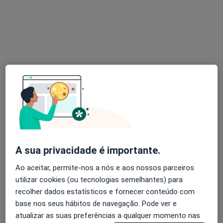
Ginecologista
27 opiniões
Rua Rebelo da Silva, 20, Linda A Velha
•
Mapa
Consultório privado
Primeira consulta Ginecologia - Obstetricia
desde 80 €
Esse especialista não oferece agendamento online para esse endereço.
Solicite um atendimento
Especialistas disponíveis
A sua privacidade é importante.
Estes especialistas encontram-se fora de Cascais,
Ao aceitar, permite-nos a nós e aos nossos parceiros
Lisboa, em áreas próximas à sua busca.
utilizar cookies (ou tecnologias semelhantes) para
recolher dados estatísticos e fornecer conteúdo com
base nos seus hábitos de navegação. Pode ver e
atualizar as suas preferências a qualquer momento nas