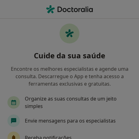
Men
Ginecologista • Cascais, Lisboa
Filters
Mapa
Ginecologistas em Cascais
Cuide da sua saúde
Como classificamos os resultados
Encontre os melhores especialistas e agende uma
consulta. Descarregue o App e tenha acesso a
ferramentas exclusivas e gratuitas.
Organize as suas consultas de um jeito
simples
Envie mensagens para os especialistas
Dra. Alini Cunha
Ginecologista
Receba notificações