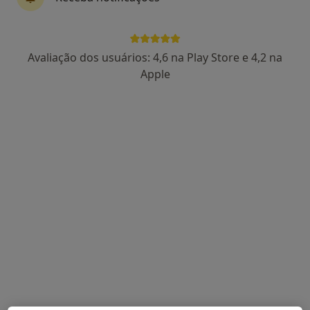
Dra. Catarina Lucas
Avaliação dos usuários: 4,6 na Play Store e 4,2 na
Psicólogo
Apple
86 opiniões
Rua Feio Terenas, Parede, Cascais
•
Mapa
Centro Catarina Lucas - Cascais
Primeira consulta Psicologia
desde 60 €
Esse especialista não oferece agendamento online para esse endereço.
Solicite um atendimento