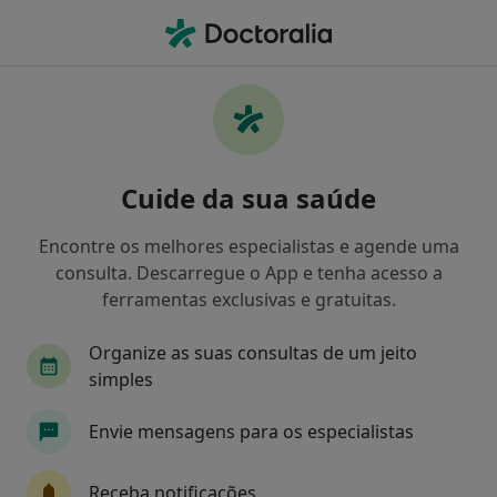
Men
Aig • Cascais, Lisboa
Filters
• 1
Mapa
Médicos recomendados de AIG em Cascais
Cuide da sua saúde
Como classificamos os resultados
Encontre os melhores especialistas e agende uma
consulta. Descarregue o App e tenha acesso a
Qual é a especialização que procura?
ferramentas exclusivas e gratuitas.
Psicólogo
Organize as suas consultas de um jeito
simples
Envie mensagens para os especialistas
Receba notificações