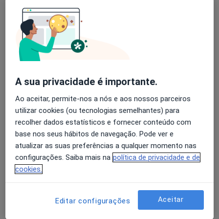
Ana Águas
Fisioterapeuta
Rua Fontes Pereira de Melo 33, Linda A Velha
•
Mapa
Ana Águas (Fisioterapeuta ao domicílio)
A sua privacidade é importante.
Consulta domiciliar Fisioterapia
desde 50 €
Ao aceitar, permite-nos a nós e aos nossos parceiros
Esse especialista não oferece agendamento online para esse endereço.
utilizar cookies (ou tecnologias semelhantes) para
recolher dados estatísticos e fornecer conteúdo com
Solicite um atendimento
base nos seus hábitos de navegação. Pode ver e
atualizar as suas preferências a qualquer momento nas
configurações. Saiba mais na
política de privacidade e de
cookies.
Aceitar
Editar configurações