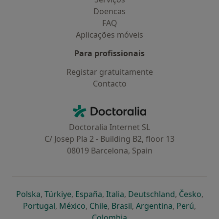
Doencas
FAQ
Aplicações móveis
Para profissionais
Registar gratuitamente
Contacto
Contacto
Doctoralia - Homepage
Doctoralia Internet SL
C/ Josep Pla 2 - Building B2, floor 13
08019 Barcelona, Spain
abre num novo separador
abre num novo separador
abre num novo separador
abre num novo separado
abre num n
abre
Polska
,
Türkiye
,
España
,
Italia
,
Deutschland
,
Česko
,
abre num novo separador
abre num novo separador
abre num novo separador
abre num novo separa
abre num no
abre n
Portugal
,
México
,
Chile
,
Brasil
,
Argentina
,
Perú
,
abre num novo separad
Colombia