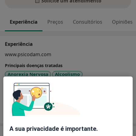
Solicite um atendimento
Experiência
Preços
Consultórios
Opiniões
Experiência
www.psicodam.com
Principais doenças tratadas
Anorexia Nervosa
Alcoolismo
Transtorno Autístico
Ansiedade Da Separação
a11y_sr_more_diseases
Transtorno da Conduta
+7
Mostrar mais detalhes
sobre a experiência
A sua privacidade é importante.
Serviços e preços