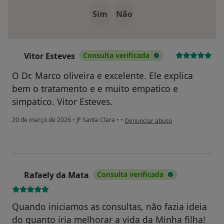
Sim
Não
Vitor Esteves
Consulta verificada
V
O Dr. Marco oliveira e excelente. Ele explica
bem o tratamento e e muito empatico e
simpatico. Vitor Esteves.
na opinião do utilizador Vitor Esteve
20 de março de 2026
•
JF Santa Clara
•
•
Denunciar abuso
Rafaely da Mata
Consulta verificada
R
Quando iniciamos as consultas, não fazia ideia
do quanto iria melhorar a vida da Minha filha!