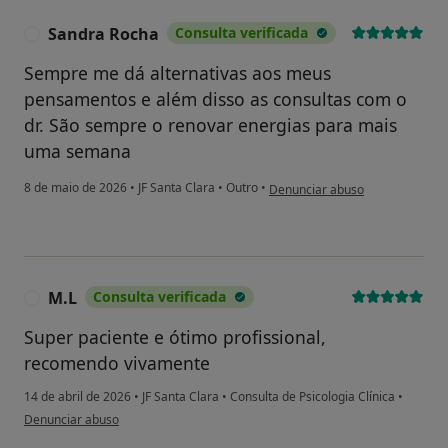
Sandra Rocha
Consulta verificada
S
Sempre me dá alternativas aos meus
pensamentos e além disso as consultas com o
dr. São sempre o renovar energias para mais
uma semana
na opinião do utilizador Sandra
8 de maio de 2026
•
JF Santa Clara
•
Outro
•
Denunciar abuso
M.L
Consulta verificada
M
Super paciente e ótimo profissional,
recomendo vivamente
14 de abril de 2026
•
JF Santa Clara
•
Consulta de Psicologia Clínica
•
na opinião do utilizador M.L
Denunciar abuso