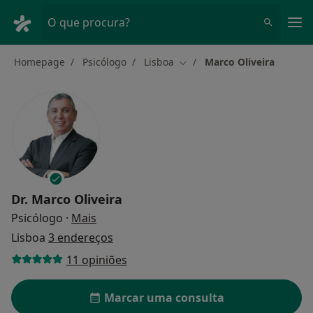
Men
O que procura?
Homepage
Psicólogo
Lisboa
Marco Oliveira
Mudar de cidade
Dr.
Marco Oliveira
sobre as especializações
Psicólogo
·
Mais
Lisboa
3 endereços
11 opiniões
Marcar uma consulta