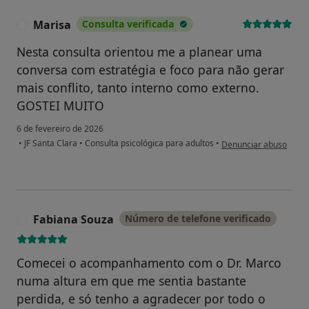
Marisa
Consulta verificada
M
Nesta consulta orientou me a planear uma
conversa com estratégia e foco para não gerar
mais conflito, tanto interno como externo.
GOSTEI MUITO
6 de fevereiro de 2026
na opinião do utilizado
•
JF Santa Clara
•
Consulta psicológica para adultos
•
Denunciar abuso
Fabiana Souza
Número de telefone verificado
F
Comecei o acompanhamento com o Dr. Marco
numa altura em que me sentia bastante
perdida, e só tenho a agradecer por todo o