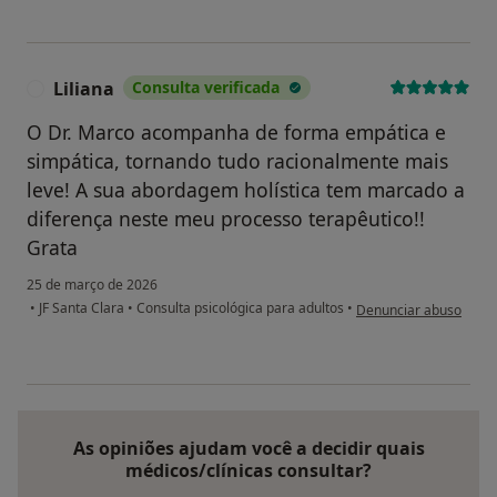
Liliana
Consulta verificada
L
O Dr. Marco acompanha de forma empática e
simpática, tornando tudo racionalmente mais
leve! A sua abordagem holística tem marcado a
diferença neste meu processo terapêutico!!
Grata
25 de março de 2026
na opinião do utilizador
•
JF Santa Clara
•
Consulta psicológica para adultos
•
Denunciar abuso
As opiniões ajudam você a decidir quais
médicos/clínicas consultar?