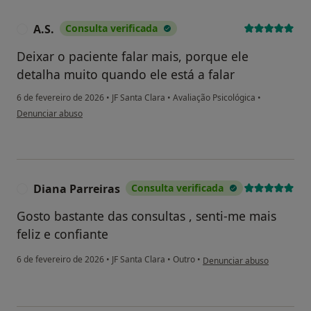
A.S.
Consulta verificada
A
Deixar o paciente falar mais, porque ele
detalha muito quando ele está a falar
6 de fevereiro de 2026
•
JF Santa Clara
•
Avaliação Psicológica
•
na opinião do utilizador A.S.
Denunciar abuso
Diana Parreiras
Consulta verificada
D
Gosto bastante das consultas , senti-me mais
feliz e confiante
na opinião do utilizador Dia
6 de fevereiro de 2026
•
JF Santa Clara
•
Outro
•
Denunciar abuso