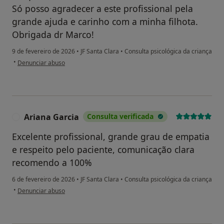
Só posso agradecer a este profissional pela
grande ajuda e carinho com a minha filhota.
Obrigada dr Marco!
9 de fevereiro de 2026
•
JF Santa Clara
•
Consulta psicológica da criança
na opinião do utilizador Rafaely da Mata
•
Denunciar abuso
Ariana Garcia
Consulta verificada
A
Excelente profissional, grande grau de empatia
e respeito pelo paciente, comunicação clara
recomendo a 100%
6 de fevereiro de 2026
•
JF Santa Clara
•
Consulta psicológica da criança
na opinião do utilizador Ariana Garcia
•
Denunciar abuso