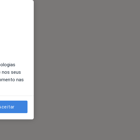
nologias
e nos seus
momento nas
Aceitar