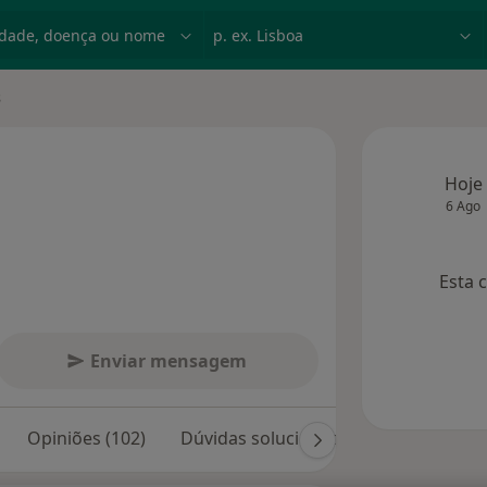
dade, doença ou nome
p. ex. Lisboa
s
Hoje
6 Ago
 especializações
Esta 
Enviar mensagem
Opiniões (102)
Dúvidas solucionadas (22)