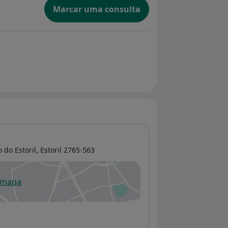
Marcar uma consulta
 do Estoril,
Estoril
2765-563
 mapa
re num novo separador