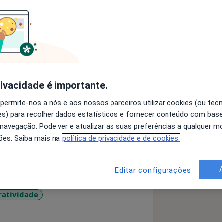
u Psicóloga Clínica, Formadora e
nº 6406. Quanto à minha experiência
rivacidade é importante.
is de 25 anos de experiência de
emáticas, como por exemplo,
 permite-nos a nós e aos nossos parceiros utilizar cookies (ou tec
 e compulsivos, depressão,
s) para recolher dados estatísticos e fornecer conteúdo com bas
urbações do comportamento alimentar,
 navegação. Pode ver e atualizar as suas preferências a qualquer 
sal, de pais e filhos, entre outros.
ões. Saiba mais na
política de privacidade e de cookies.
s de 18 anos de experiência
tal e Pedagógica. A minha equipa em
Da Personalidade
Editar configurações
cedo Rodrigues, Dra. Nádia Santos,
ratividade
1y_sr_more_diseases