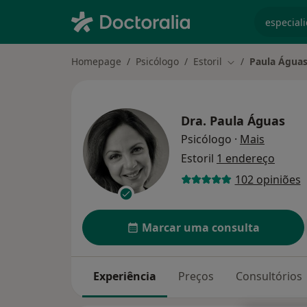
especiali
Homepage
Psicólogo
Estoril
Paula Água
Mudar de cidade
Dra.
Paula Águas
sobre as
Psicólogo
·
Mais
Estoril
1 endereço
102 opiniões
Marcar uma consulta
Experiência
Preços
Consultórios