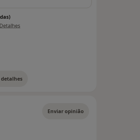
das)
Detalhes
 detalhes
bre o endereço
Enviar opinião