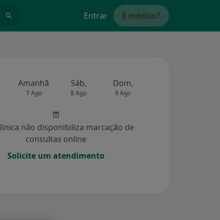
Entrar
É médico?
Amanhã
Sáb,
Dom,
Segunda-feira
Ter,
7 Ago
8 Ago
9 Ago
10 Ago
11 Ag
clínica não disponibiliza marcação de
consultas online
Solicite um atendimento