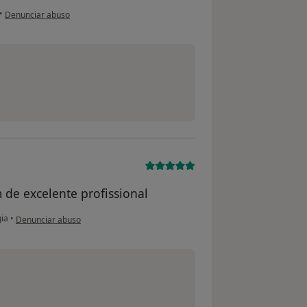
na opinião do utilizador Nádia Pollazzi
•
Denunciar abuso
!
 de excelente profissional
na opinião do utilizador PG
gia
•
Denunciar abuso