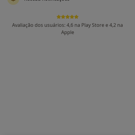
Avaliação dos usuários: 4,6 na Play Store e 4,2 na
Dra. Catarina Lucas
Apple
Psicólogo
86 opiniões
Rua Feio Terenas, Parede, Cascais
•
Mapa
Centro Catarina Lucas - Cascais
Primeira consulta Psicologia
desde 60 €
Esse especialista não oferece agendamento online para esse endereço.
Solicite um atendimento