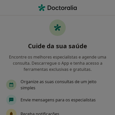
Men
Coface • Cascais, Lisboa
Filters
• 1
Mapa
Médicos recomendados de Coface em
Cuide da sua saúde
Cascais
Como classificamos os resultados
Encontre os melhores especialistas e agende uma
consulta. Descarregue o App e tenha acesso a
ferramentas exclusivas e gratuitas.
Qual é a especialização que procura?
Organize as suas consultas de um jeito
Psicólogo
simples
Envie mensagens para os especialistas
Receba notificações