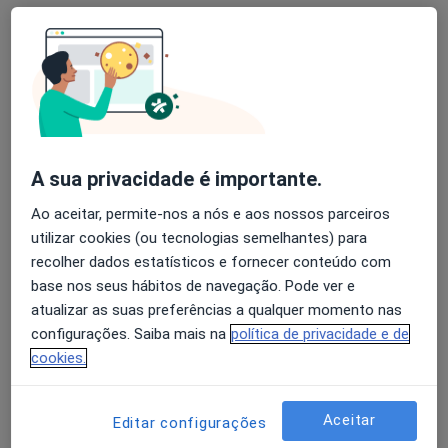
Ana Águas
Fisioterapeuta
Rua Fontes Pereira de Melo 33, Linda A Velha
•
Mapa
A sua privacidade é importante.
Ana Águas (Fisioterapeuta ao domicílio)
Consulta domiciliar Fisioterapia
desde 50 €
Ao aceitar, permite-nos a nós e aos nossos parceiros
utilizar cookies (ou tecnologias semelhantes) para
Esse especialista não oferece agendamento online para esse endereço.
recolher dados estatísticos e fornecer conteúdo com
Solicite um atendimento
base nos seus hábitos de navegação. Pode ver e
atualizar as suas preferências a qualquer momento nas
configurações. Saiba mais na
política de privacidade e de
cookies.
Aceitar
Editar configurações