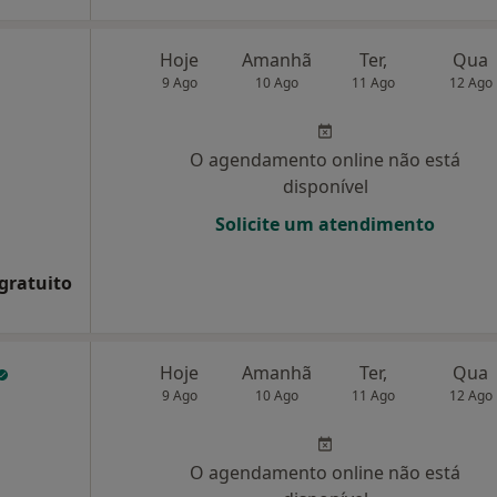
Hoje
Amanhã
Ter,
Qua
9 Ago
10 Ago
11 Ago
12 Ago
O agendamento online não está
disponível
Solicite um atendimento
 gratuito
Hoje
Amanhã
Ter,
Qua
9 Ago
10 Ago
11 Ago
12 Ago
O agendamento online não está