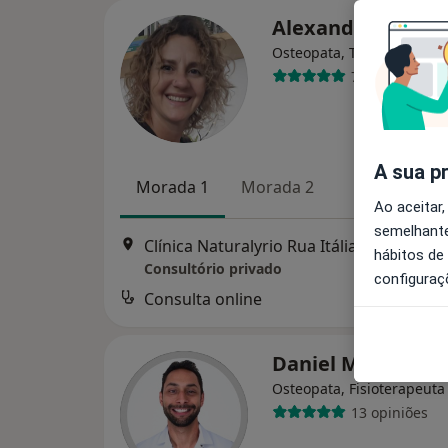
Alexandra Gonça
Osteopata, Terapeuta alte
76 opiniões
A sua p
Morada 1
Morada 2
Ao aceitar,
semelhante
Clínica Naturalyrio Rua Itália nº1- 1º Andar Fracção 7, Cascais
hábitos de
Consultório privado
configuraç
Consulta online
d
Daniel Maggio
Osteopata, Fisioterapeuta
13 opiniões