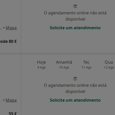
O agendamento online não está
disponível
gusto Madureira 6, Algés
•
Mapa
Solicite um atendimento
esde 80 €
Hoje
Amanhã
Ter,
Qua
9 Ago
10 Ago
11 Ago
12 Ago
O agendamento online não está
disponível
 Massamá
•
Mapa
Solicite um atendimento
55 €