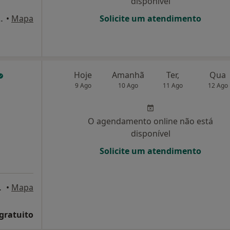
disponível
Lozano, 15 – 1D, Oeiras
•
Mapa
Solicite um atendimento
Hoje
Amanhã
Ter,
Qua
9 Ago
10 Ago
11 Ago
12 Ago
O agendamento online não está
disponível
Solicite um atendimento
gos de Rana
•
Mapa
 gratuito