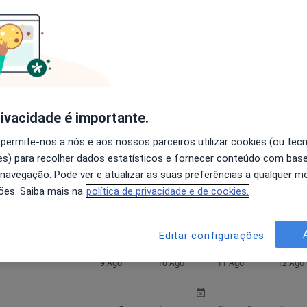
lves
Hoje
Amanhã
Ter,
Qua
9 Ago
10 Ago
11 Ago
12 Ago
rnativo
O agendamento online não está
disponível
rivacidade é importante.
Solicite um atendimento
 permite-nos a nós e aos nossos parceiros utilizar cookies (ou tec
s) para recolher dados estatísticos e fornecer conteúdo com bas
•
Mapa
 navegação. Pode ver e atualizar as suas preferências a qualquer 
ões. Saiba mais na
política de privacidade e de cookies.
esde 75 €
Editar configurações
Hoje
Amanhã
Ter,
Qua
9 Ago
10 Ago
11 Ago
12 Ago