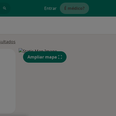
Entrar
É médico?
sultados
Qui,
Sex,
Sáb,
Ampliar mapa
13 Ago
14 Ago
15 Ago