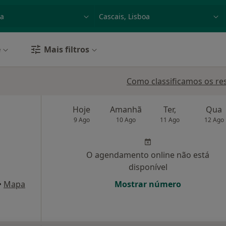
dade, doença ou nome
p. ex. Lisboa
e
Mais filtros
Como classificamos os re
Hoje
Amanhã
Ter,
Qua
9 Ago
10 Ago
11 Ago
12 Ago
O agendamento online não está
disponível
•
Mapa
Mostrar número