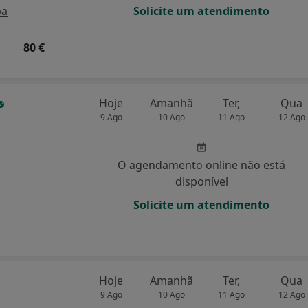
pa
Solicite um atendimento
80 €
Hoje
Amanhã
Ter,
Qua
9 Ago
10 Ago
11 Ago
12 Ago
O agendamento online não está
disponível
Solicite um atendimento
Hoje
Amanhã
Ter,
Qua
9 Ago
10 Ago
11 Ago
12 Ago