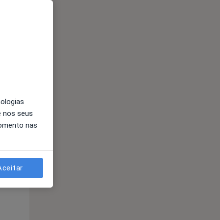
Qui,
Sex,
Sáb,
13 Ago
14 Ago
15 Ago
nologias
e nos seus
momento nas
Aceitar
Qui,
Sex,
Sáb,
13 Ago
14 Ago
15 Ago