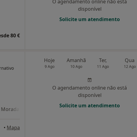
O agendamento online não está
disponível
Solicite um atendimento
esde 80 €
Hoje
Amanhã
Ter,
Qua
9 Ago
10 Ago
11 Ago
12 Ago
rnativo
O agendamento online não está
disponível
Solicite um atendimento
Morada 4
elha
•
Mapa