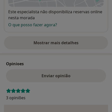
Disponibilidade
Este especialista não disponibiliza reservas online
nesta morada
O que posso fazer agora?
Mostrar mais detalhes
sobre o endereço
Opinioes
Enviar opinião
3 opiniões