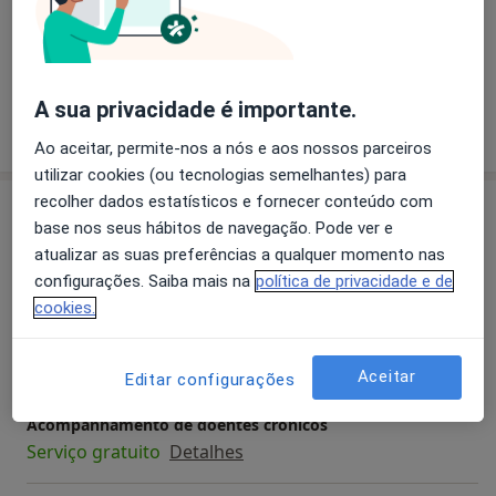
Transtornos Da Ansiedade
Transtornos Cognitivos
a11y_sr_more
Obesidade
Transtorno da Conduta
+24
A sua privacidade é importante.
Mostrar mais detalhes
sobre a experiência
Ao aceitar, permite-nos a nós e aos nossos parceiros
utilizar cookies (ou tecnologias semelhantes) para
recolher dados estatísticos e fornecer conteúdo com
Serviços e preços
base nos seus hábitos de navegação. Pode ver e
Consulta online
atualizar as suas preferências a qualquer momento nas
Serviço gratuito
Detalhes
configurações. Saiba mais na
política de privacidade e de
cookies.
Primeira consulta Psicologia
Desde 0 €
Detalhes
Aceitar
Editar configurações
Acompanhamento de doentes crónicos
Serviço gratuito
Detalhes