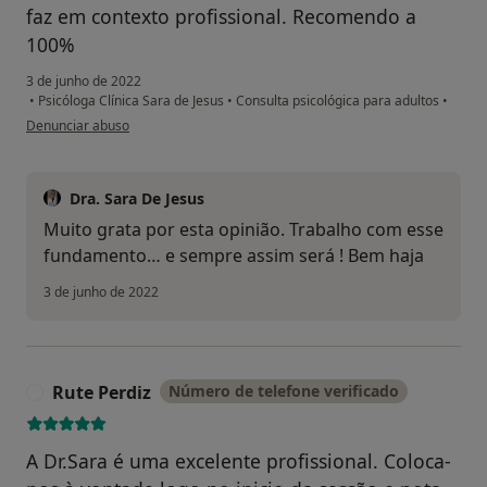
faz em contexto profissional. Recomendo a
100%
3 de junho de 2022
•
Psicóloga Clínica Sara de Jesus
•
Consulta psicológica para adultos
•
na opinião do utilizador Am
Denunciar abuso
Dra. Sara De Jesus
Muito grata por esta opinião. Trabalho com esse
fundamento… e sempre assim será ! Bem haja
3 de junho de 2022
Rute Perdiz
Número de telefone verificado
R
A Dr.Sara é uma excelente profissional. Coloca-