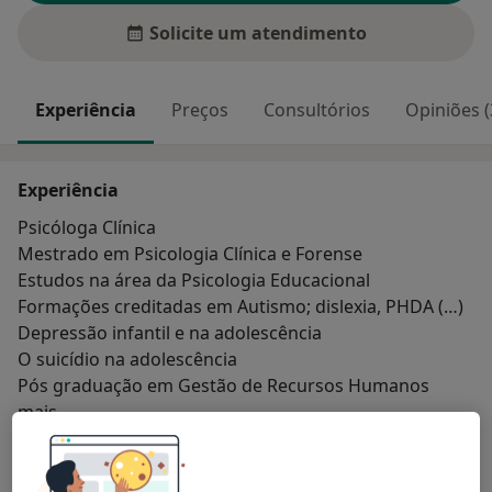
Solicite um atendimento
Experiência
Preços
Consultórios
Opiniões (
Experiência
Psicóloga Clínica
Mestrado em Psicologia Clínica e Forense
Estudos na área da Psicologia Educacional
Formações creditadas em Autismo; dislexia, PHDA (…)
Depressão infantil e na adolescência
O suicídio na adolescência
Pós graduação em Gestão de Recursos Humanos
Sobre mim
mais
Principais doenças tratadas
Ansiedade Da Separação