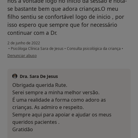
nos à vontade logo no inicio da sessão e nota-
se bastante bem que adora crianças.O meu
filho sentiu se confortável logo de inicio , por
isso espero que sempre que for necessário
continuar com a Dr.
2 de junho de 2022
•
Psicóloga Clínica Sara de Jesus
•
Consulta psicológica da criança
•
na opinião do utilizador Rute Perdiz
Denunciar abuso
Dra. Sara De Jesus
Obrigada querida Rute.
Serei sempre a minha melhor versão.
É uma realidade a forma como adoro as
crianças. As admiro e respeito.
Sempre aqui para apoiar e ajudar os meus
queridos pacientes .
Gratidão