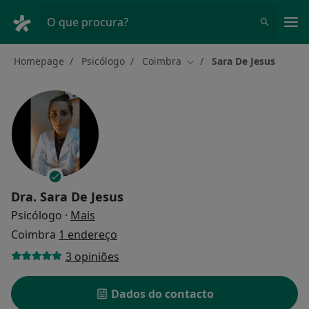
Men
O que procura?
Homepage
Psicólogo
Coimbra
Sara De Jesus
Mudar de cidade
Dra.
Sara De Jesus
sobre as especializações
Psicólogo
·
Mais
Coimbra
1 endereço
3 opiniões
Dados do contacto