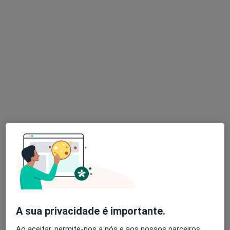
Dra. Maria Alice Martins de Almeida
Psicólogo
6 opiniões
Clínica de Psicoterapia Pós Clássica Coimbra - Avenida Sá da Bandeira, Coimbra
•
Mapa
Consultório privado
Avaliação Psicológica
Preço não disponível
Esse especialista não oferece agendamento online para esse endereço.
Solicite um atendimento
A sua privacidade é importante.
Ao aceitar, permite-nos a nós e aos nossos parceiros