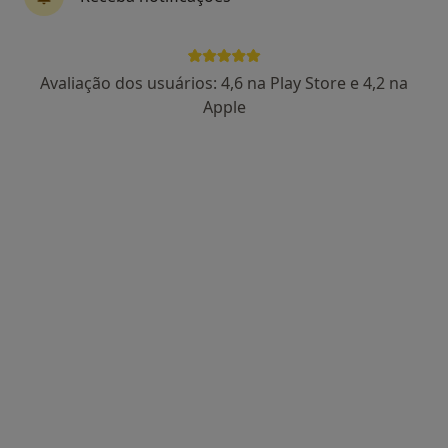
Dr. Tiago F. Silva
Avaliação dos usuários: 4,6 na Play Store e 4,2 na
Psicólogo
Apple
15 opiniões
Coimbra
•
Mapa
Tiago F. Silva - Consultas de Psicologia Online (Coimbra)
Avaliação Psicológica
70 €
Esse especialista não oferece agendamento online para esse endereço.
Solicite um atendimento