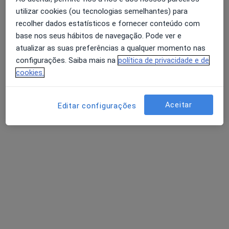
utilizar cookies (ou tecnologias semelhantes) para
recolher dados estatísticos e fornecer conteúdo com
Dra. Vanessa Azevedo
base nos seus hábitos de navegação. Pode ver e
Psicólogo
atualizar as suas preferências a qualquer momento nas
2 opiniões
configurações. Saiba mais na
política de privacidade e de
cookies.
Rua Padre António Vieira, 46 R/C, Sé Nova, Coimbra
•
Mapa
Atelier de Psicologia - Consultório Privado
Avaliação Psicológica
desde 50 €
Aceitar
Editar configurações
Esse especialista não oferece agendamento online para esse endereço.
Solicite um atendimento