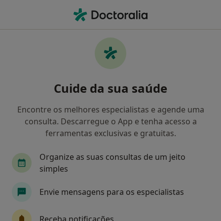
Men
Avaliação Psicológica • Coimbra, Coimbra
Filters
• 1
Mapa
Avaliação Psicológica, Coimbra
Cuide da sua saúde
Como classificamos os resultados
Encontre os melhores especialistas e agende uma
consulta. Descarregue o App e tenha acesso a
Qual é a especialização que procura?
ferramentas exclusivas e gratuitas.
Psicólogo
Psiquiatra
Dentista
Nutric
Organize as suas consultas de um jeito
simples
Envie mensagens para os especialistas
Receba notificações