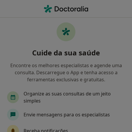
Men
Psicólogo • Coimbra, Coimbra
Filters
• 1
Mapa
Psicólogos recomendados de Allianz em
Cuide da sua saúde
Coimbra
Como classificamos os resultados
Encontre os melhores especialistas e agende uma
consulta. Descarregue o App e tenha acesso a
ferramentas exclusivas e gratuitas.
Organize as suas consultas de um jeito
simples
Envie mensagens para os especialistas
Dr. José Luis Antunes dos Santos
Receba notificações
Psicólogo