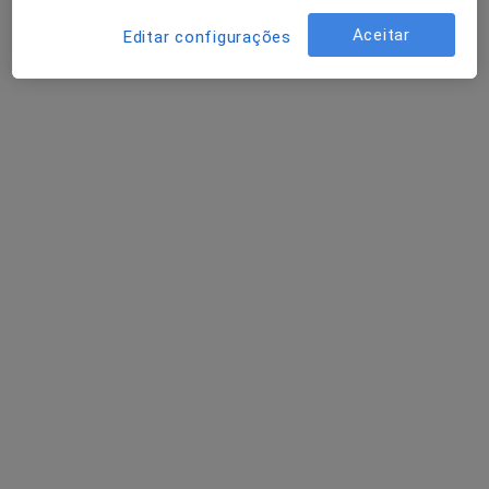
Miranda do Corvo, Miranda Do Corvo
•
Mapa
Aceitar
Editar configurações
Rita Lemos
Primeira consulta Psicologia
Preço não disponível
Esse especialista não oferece agendamento online para esse endereço.
Solicite um atendimento
Dra. Anabela Vitorino Costa
Psicólogo
1 opinião