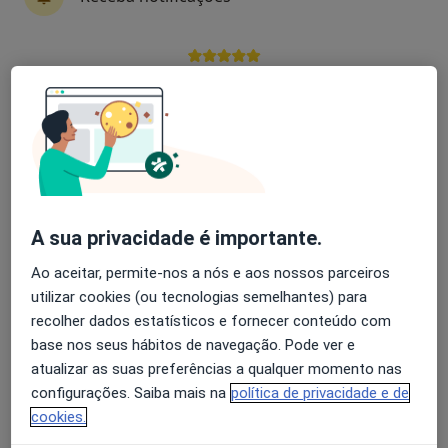
2 opiniões
Rua Padre António Vieira, 46 R/C, Sé Nova, Coimbra
•
Mapa
Avaliação dos usuários: 4,6 na Play Store e 4,2 na
Atelier de Psicologia - Consultório Privado
Apple
Esse especialista não oferece agendamento online para esse endereço.
Solicite um atendimento
A sua privacidade é importante.
Ao aceitar, permite-nos a nós e aos nossos parceiros
utilizar cookies (ou tecnologias semelhantes) para
recolher dados estatísticos e fornecer conteúdo com
base nos seus hábitos de navegação. Pode ver e
atualizar as suas preferências a qualquer momento nas
Dra. Rita Lemos
configurações. Saiba mais na
política de privacidade e de
Psicólogo
cookies.
2 opiniões