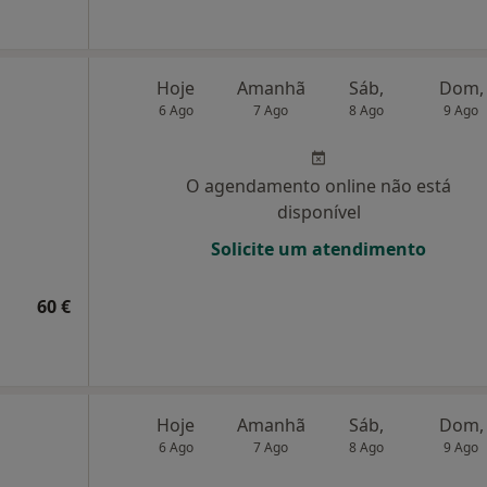
Hoje
Amanhã
Sáb,
Dom,
6 Ago
7 Ago
8 Ago
9 Ago
O agendamento online não está
disponível
Solicite um atendimento
60 €
Hoje
Amanhã
Sáb,
Dom,
6 Ago
7 Ago
8 Ago
9 Ago