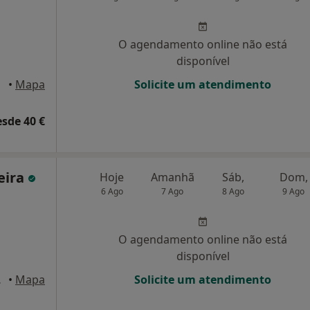
O agendamento online não está
disponível
imbra
•
Mapa
Solicite um atendimento
esde 40 €
eira
Hoje
Amanhã
Sáb,
Dom,
6 Ago
7 Ago
8 Ago
9 Ago
O agendamento online não está
disponível
Coimbra
•
Mapa
Solicite um atendimento