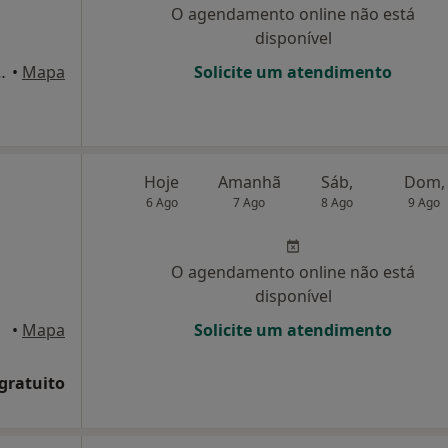
O agendamento online não está
disponível
46 R/C, Sé Nova, Coimbra
•
Mapa
Solicite um atendimento
Hoje
Amanhã
Sáb,
Dom,
6 Ago
7 Ago
8 Ago
9 Ago
O agendamento online não está
disponível
•
Mapa
Solicite um atendimento
 gratuito