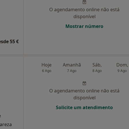
O agendamento online não está
disponível
Mostrar número
esde 55 €
Hoje
Amanhã
Sáb,
Dom,
6 Ago
7 Ago
8 Ago
9 Ago
O agendamento online não está
disponível
Solicite um atendimento
e
lareza