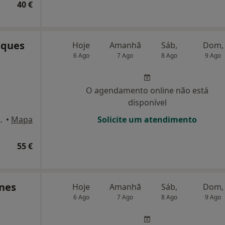
40 €
iques
Hoje
Amanhã
Sáb,
Dom,
6 Ago
7 Ago
8 Ago
9 Ago
O agendamento online não está
disponível
1º andar, salas 5 e 6, Coimbra
•
Mapa
Solicite um atendimento
55 €
unes
Hoje
Amanhã
Sáb,
Dom,
6 Ago
7 Ago
8 Ago
9 Ago