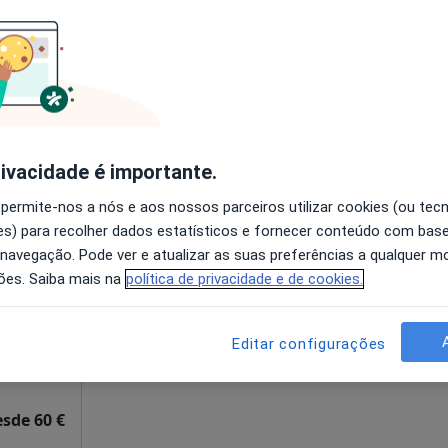
disponível
Solicite um atendimento
esde 55 €
rivacidade é importante.
 permite-nos a nós e aos nossos parceiros utilizar cookies (ou tec
eia
Hoje
Amanhã
Sáb,
Dom,
s) para recolher dados estatísticos e fornecer conteúdo com bas
6 Ago
7 Ago
8 Ago
9 Ago
nativo
 navegação. Pode ver e atualizar as suas preferências a qualquer 
ões. Saiba mais na
política de privacidade e de cookies.
O agendamento online não está
disponível
Editar configurações
pnose e Coaching, Coimbra
•
Mapa
Solicite um atendimento
esde 60 €