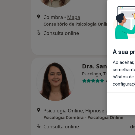
Coimbra
•
Mapa
Consultório de Psicologia Online - Coimbra
Consulta online
d
A sua p
Ao aceitar,
Dra. Sandra Corr
semelhante
Psicólogo, Terapeuta alter
hábitos de
44 opiniões
configuraç
Psicologia Online, Hi
Psicologia Coimbra - Psicologia Online
Consulta online
d