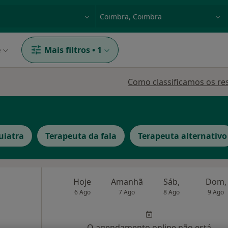
dade, doença ou nome
p. ex. Lisboa
e
Mais filtros
•
1
Como classificamos os re
uiatra
Terapeuta da fala
Terapeuta alternativo
Hoje
Amanhã
Sáb,
Dom,
6 Ago
7 Ago
8 Ago
9 Ago
O agendamento online não está