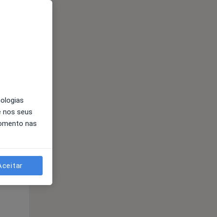
nologias
Segunda-feira
Ter,
Qua
e nos seus
10 Ago
11 Ago
12 Ago
momento nas
Aceitar