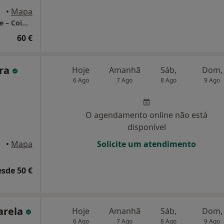
•
Mapa
LUMA Psicologia Clínica | Consultório Online – Coimbra
60 €
ira
Hoje
Amanhã
Sáb,
Dom,
6 Ago
7 Ago
8 Ago
9 Ago
O agendamento online não está
disponível
•
Mapa
Solicite um atendimento
esde 50 €
arela
Hoje
Amanhã
Sáb,
Dom,
6 Ago
7 Ago
8 Ago
9 Ago