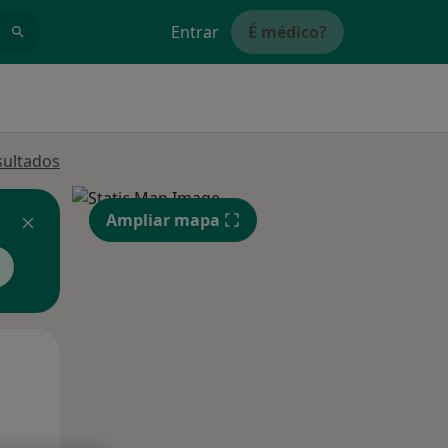
Entrar
É médico?
sultados
Ampliar mapa
Segunda-feira
Ter,
Qua
10 Ago
11 Ago
12 Ago