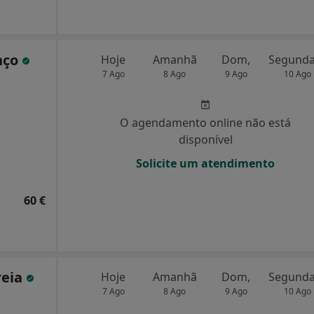
nço
Hoje
Amanhã
Dom,
7 Ago
8 Ago
9 Ago
10 Ago
O agendamento online não está
disponível
Solicite um atendimento
60 €
reia
Hoje
Amanhã
Dom,
7 Ago
8 Ago
9 Ago
10 Ago