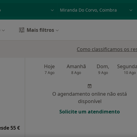
dade, doença ou nome
p. ex. Lisboa
e
Mais filtros
Como classificamos os re
Hoje
Amanhã
Dom,
7 Ago
8 Ago
9 Ago
10 Ago
O agendamento online não está
disponível
Solicite um atendimento
esde 55 €