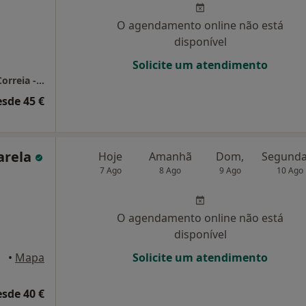
O agendamento online não está
disponível
Solicite um atendimento
Consultório de Psicologia Online - Mariana Correia - Coimbra
esde 45 €
arela
Hoje
Amanhã
Dom,
7 Ago
8 Ago
9 Ago
10 Ago
O agendamento online não está
disponível
imbra
•
Mapa
Solicite um atendimento
esde 40 €