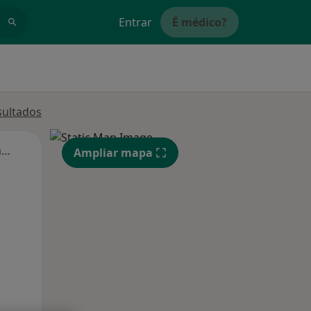
Entrar
É médico?
sultados
Segunda-feira
Ter,
Qua
Qui,
Ampliar mapa
11 Ago
12 Ago
13 Ago