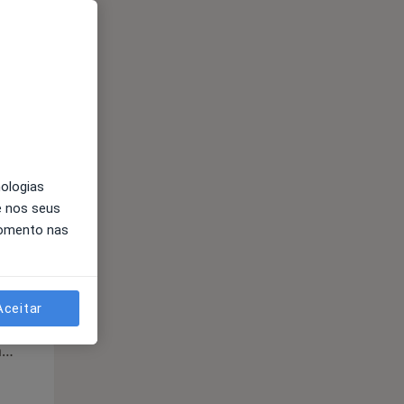
Segunda-feira
Ter,
Qua
Qui,
11 Ago
12 Ago
13 Ago
nologias
e nos seus
momento nas
Aceitar
Segunda-feira
Ter,
Qua
Qui,
11 Ago
12 Ago
13 Ago