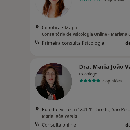
Coimbra
•
Mapa
Primeira consulta Psicologia
d
Dra. Maria João V
Psicólogo
2 opiniões
Rua do Gerós, nº 241 1º Direito, São Pedro do Sul, Co
Maria João Varela
Consulta online
d