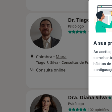
Dr. Tiago F. Silva
Psicólogo
15 opiniões
A sua p
Ao aceitar,
Coimbra
•
Mapa
semelhante
hábitos de
Consulta online
configuraç
Dra. Diana Silva
Psicólogo
102 opiniões