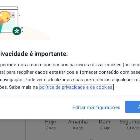
Hoje
Amanhã
Dom,
7 Ago
8 Ago
9 Ago
10 Ago
O agendamento online não está
rivacidade é importante.
disponível
 permite-nos a nós e aos nossos parceiros utilizar cookies (ou tec
Solicite um atendimento
s) para recolher dados estatísticos e fornecer conteúdo com bas
Tiago F. Silva - Consultas de Psicologia Online (Coimbra)
 navegação. Pode ver e atualizar as suas preferências a qualquer 
50 €
ões. Saiba mais na
política de privacidade e de cookies.
Editar configurações
Hoje
Amanhã
Dom,
7 Ago
8 Ago
9 Ago
10 Ago