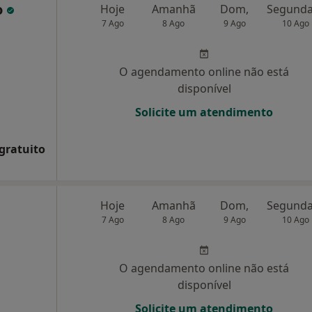
o
Hoje
Amanhã
Dom,
7 Ago
8 Ago
9 Ago
10 Ago
O agendamento online não está
disponível
Solicite um atendimento
 gratuito
Hoje
Amanhã
Dom,
7 Ago
8 Ago
9 Ago
10 Ago
O agendamento online não está
disponível
Solicite um atendimento