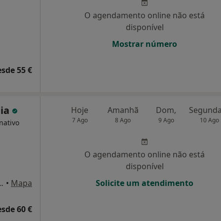
O agendamento online não está
disponível
Mostrar número
esde 55 €
eia
Hoje
Amanhã
Dom,
7 Ago
8 Ago
9 Ago
10 Ago
nativo
O agendamento online não está
disponível
pnose e Coaching, Coimbra
•
Mapa
Solicite um atendimento
esde 60 €