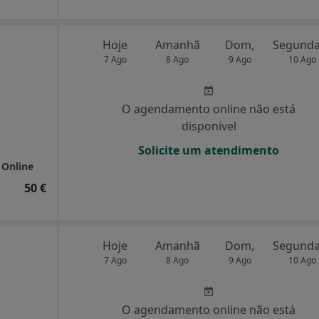
Hoje
Amanhã
Dom,
7 Ago
8 Ago
9 Ago
10 Ago
O agendamento online não está
disponível
Solicite um atendimento
 Online
50 €
Hoje
Amanhã
Dom,
7 Ago
8 Ago
9 Ago
10 Ago
O agendamento online não está