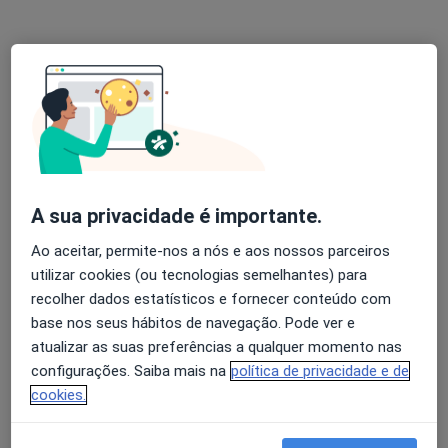
Primeira consulta Psicologia
Serviço gratuito
Esse especialista não oferece agendamento online para esse endereço.
Solicite um atendimento
A sua privacidade é importante.
Ao aceitar, permite-nos a nós e aos nossos parceiros
utilizar cookies (ou tecnologias semelhantes) para
recolher dados estatísticos e fornecer conteúdo com
base nos seus hábitos de navegação. Pode ver e
Sónia Araújo
atualizar as suas preferências a qualquer momento nas
Psicólogo
configurações. Saiba mais na
política de privacidade e de
Rua Maria Amélia, Cantanhede
•
Mapa
cookies.
M'BE - Mindful Butterfly Effect