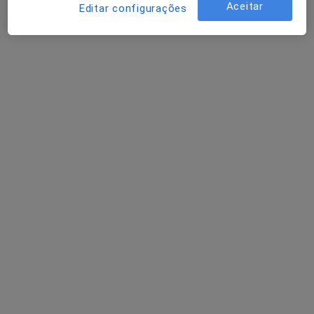
Consulta online
50 €
Aceitar
Editar configurações
Esse especialista não oferece agendamento online para esse endereço.
Solicite um atendimento
Dr. Alexandre Bogalho
Psicólogo
Freixial Shopping, Loja 25, Lugar do Freixial Cantanhede, Cantanhede
•
Mapa
HOSPITAL LUZ Cantanhede
Primeira consulta Psicologia
Serviço gratuito