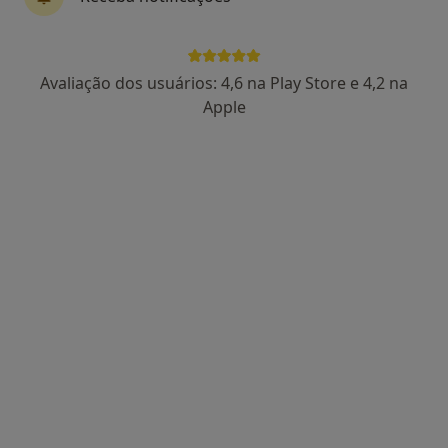
10 opiniões
Mira
•
Mapa
PROREAB (Consultas Presenciais)
Avaliação dos usuários: 4,6 na Play Store e 4,2 na
Primeira consulta Psicologia
desde 45 €
Apple
Esse especialista não oferece agendamento online para esse endereço.
Solicite um atendimento
Dra. Daciana Marques
Psicólogo