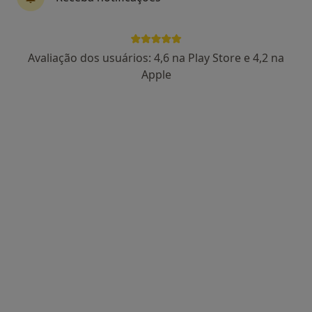
Dr. Tiago F. Silva
Avaliação dos usuários: 4,6 na Play Store e 4,2 na
Psicólogo
Apple
15 opiniões
Coimbra
•
Mapa
Tiago F. Silva - Consultas de Psicologia Online (Coimbra)
Consulta online
50 €
Esse especialista não oferece agendamento online para esse endereço.
Solicite um atendimento