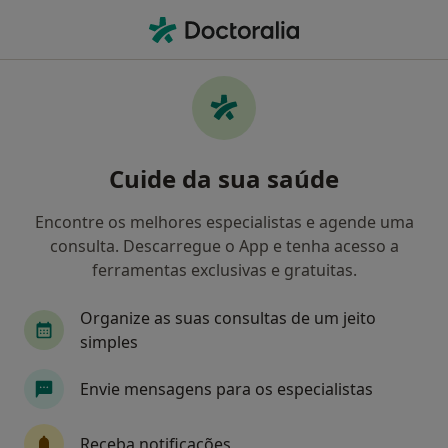
Men
Transtornos Da Alimentação • Coimbra, Coimbra
Filters
• 1
Mapa
Transtornos da Alimentação, Coimbra
Cuide da sua saúde
Como classificamos os resultados
Encontre os melhores especialistas e agende uma
consulta. Descarregue o App e tenha acesso a
Qual é a especialização que procura?
ferramentas exclusivas e gratuitas.
Psicólogo
Psiquiatra
Psiquiatra da Infânc
Organize as suas consultas de um jeito
simples
Envie mensagens para os especialistas
Receba notificações