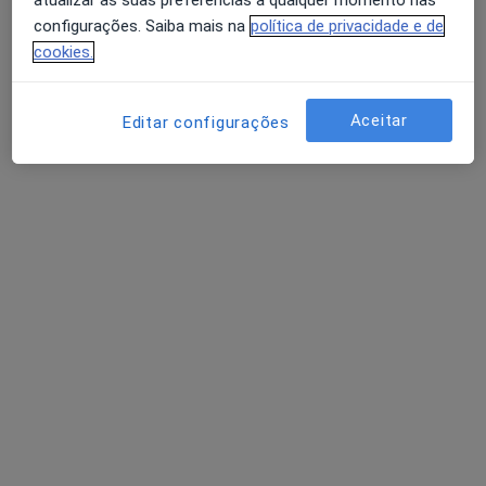
atualizar as suas preferências a qualquer momento nas
configurações. Saiba mais na
política de privacidade e de
cookies.
Aceitar
Editar configurações
Dr. Bernardo Ferreira
Psicólogo
7 opiniões
Rua General Humberto Delgado 113, Coimbra
•
Mapa
Consulta Online
Primeira consulta Psicologia
40 €
Esse especialista não oferece agendamento online para esse endereço.
Solicite um atendimento