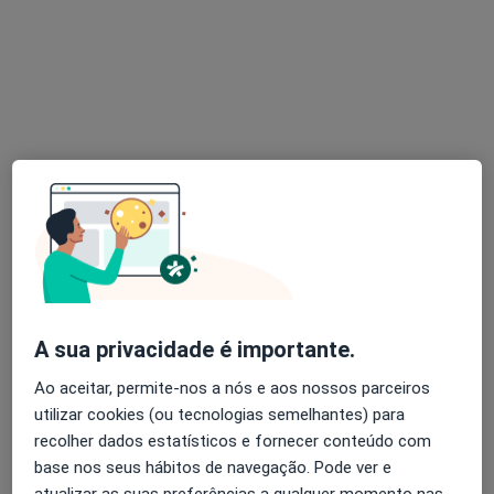
Dra. Maria João Varela
Psicólogo
2 opiniões
Rua do Gerós, nº 241 1º Direito, São Pedro do Sul, Coimbra
•
Mapa
Maria João Varela
Consulta online
desde 40 €
A sua privacidade é importante.
Esse especialista não oferece agendamento online para esse endereço.
Ao aceitar, permite-nos a nós e aos nossos parceiros
utilizar cookies (ou tecnologias semelhantes) para
Solicite um atendimento
recolher dados estatísticos e fornecer conteúdo com
base nos seus hábitos de navegação. Pode ver e