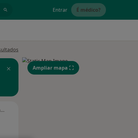
Entrar
É médico?
sultados
Ampliar mapa
Segunda-feira
Ter,
Qua
Qui,
11 Ago
12 Ago
13 Ago