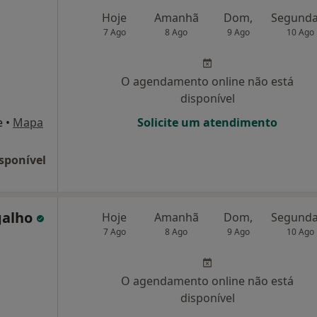
Hoje
Amanhã
Dom,
7 Ago
8 Ago
9 Ago
10 Ago
O agendamento online não está
disponível
e
•
Mapa
Solicite um atendimento
sponível
galho
Hoje
Amanhã
Dom,
7 Ago
8 Ago
9 Ago
10 Ago
O agendamento online não está
disponível