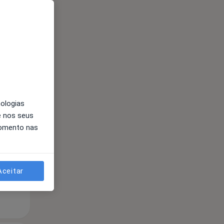
Segunda-feira
Ter,
Qua
Qui,
nologias
11 Ago
12 Ago
13 Ago
e nos seus
momento nas
Aceitar