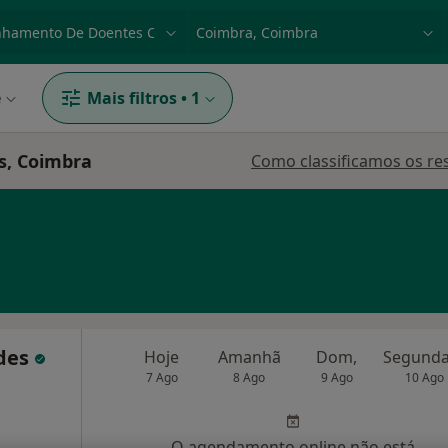
dade, doença ou nome
p. ex. Lisboa
e
Mais filtros
•
1
s, Coimbra
Como classificamos os re
ndes
Hoje
Amanhã
Dom,
7 Ago
8 Ago
9 Ago
10 Ago
O agendamento online não está