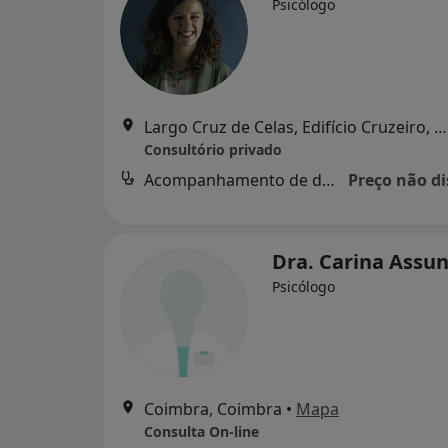
Psicólogo
Largo Cruz de Celas, Edifício Cruzeiro, n.º 4, 1.º andar, Sala 8, Coimbra
Consultório privado
Acompanhamento de doentes crónicos
Preço não di
Dra. Carina Assu
Psicólogo
Coimbra, Coimbra
•
Mapa
Consulta On-line