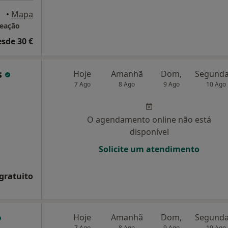
•
Mapa
reação
esde 30 €
s
Hoje
Amanhã
Dom,
7 Ago
8 Ago
9 Ago
10 Ago
O agendamento online não está
disponível
Solicite um atendimento
 gratuito
Hoje
Amanhã
Dom,
7 Ago
8 Ago
9 Ago
10 Ago