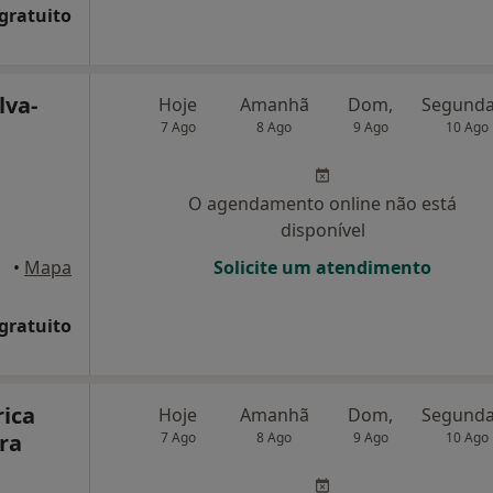
 gratuito
lva-
Hoje
Amanhã
Dom,
7 Ago
8 Ago
9 Ago
10 Ago
O agendamento online não está
disponível
•
Mapa
Solicite um atendimento
 gratuito
rica
Hoje
Amanhã
Dom,
ra
7 Ago
8 Ago
9 Ago
10 Ago