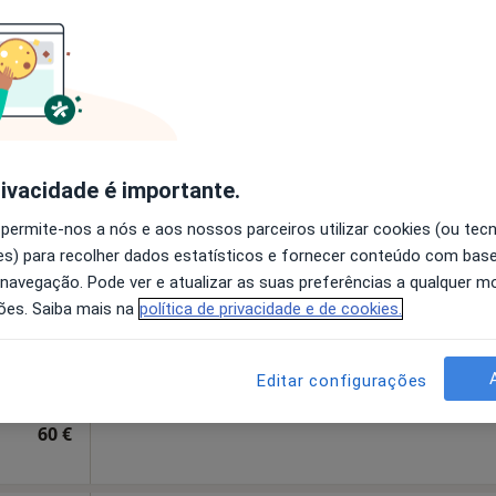
disponível
Solicite um atendimento
esde 40 €
rivacidade é importante.
Silva
Hoje
Amanhã
Dom,
 permite-nos a nós e aos nossos parceiros utilizar cookies (ou tec
7 Ago
8 Ago
9 Ago
10 Ago
s) para recolher dados estatísticos e fornecer conteúdo com bas
 navegação. Pode ver e atualizar as suas preferências a qualquer 
ões. Saiba mais na
política de privacidade e de cookies.
O agendamento online não está
disponível
a, Coimbra
•
Mapa
Solicite um atendimento
Editar configurações
60 €