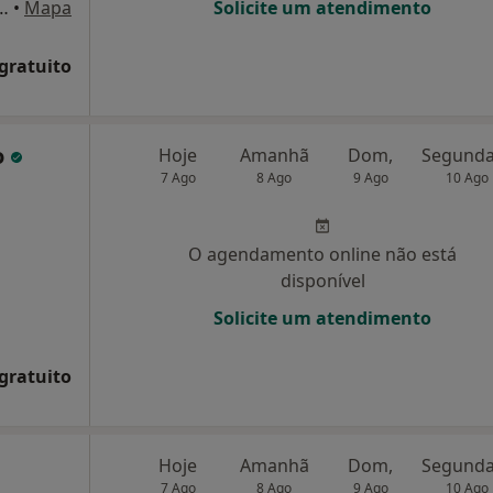
, Lugar do Freixial Cantanhede, Cantanhede
•
Mapa
Solicite um atendimento
 gratuito
o
Hoje
Amanhã
Dom,
7 Ago
8 Ago
9 Ago
10 Ago
O agendamento online não está
disponível
Solicite um atendimento
 gratuito
Hoje
Amanhã
Dom,
7 Ago
8 Ago
9 Ago
10 Ago