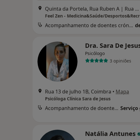
Quinta da Portela, Rua Ruben A | Rua O Conimbricense Lote 22.7, Loja 4, Coimbra
Feel Zen - Medicina&Saúde/Desportos&Rec
Acompanhamento de doentes crónicos
d
Dra. Sara De Jesu
Psicólogo
3 opiniões
Rua 13 de julho 1B, Coimbra
•
Mapa
Psicóloga Clínica Sara de Jesus
Acompanhamento de doentes crónicos
Serviço
Natália Antunes