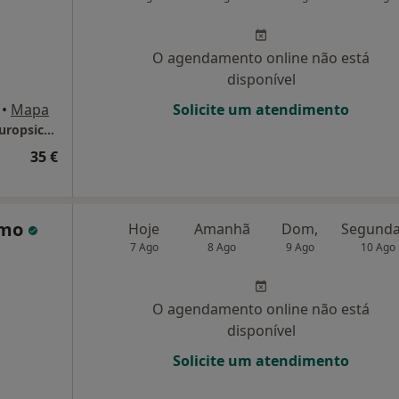
O agendamento online não está
disponível
•
Mapa
Solicite um atendimento
Mariana Paiva - Gabinete de Psicologia e Neuropsicologia
35 €
simo
Hoje
Amanhã
Dom,
7 Ago
8 Ago
9 Ago
10 Ago
O agendamento online não está
disponível
Solicite um atendimento