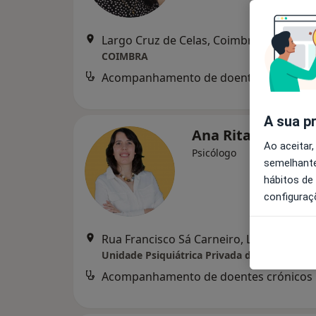
Largo Cruz de Celas, Coimbra
•
Mapa
COIMBRA
Acompanhamento de doentes crónicos
d
A sua p
Ana Rita Sousa E 
Ao aceitar,
Psicólogo
semelhante
hábitos de
configuraç
Rua Francisco Sá Carneiro, Lote 1 nº 160 Quinta Mãozinh
Unidade Psiquiátrica Privada de Coimbra
Acompanhamento de doentes crónicos