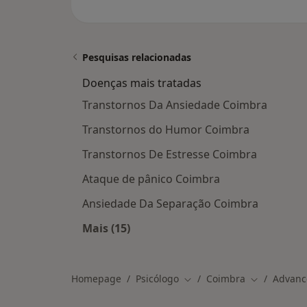
Pesquisas relacionadas
Doenças mais tratadas
Transtornos Da Ansiedade Coimbra
Transtornos do Humor Coimbra
Transtornos De Estresse Coimbra
Ataque de pânico Coimbra
Ansiedade Da Separação Coimbra
Mais (15)
Mais na categoria: Doenças mais tra
Homepage
Psicólogo
Coimbra
Advanc
Mudar de cidade
Mudar de c