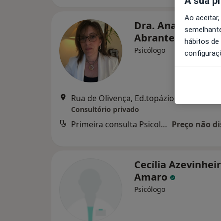
A sua p
Ao aceitar,
Dra. Ana Isabel
semelhante
Abrantes
hábitos de
Psicólogo
configuraç
Rua de Olivença, Ed.topázio,
Consultório privado
Primeira consulta Psicologia
Preço não di
Cecília Azevinhei
Amaro
Psicólogo