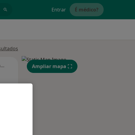
Entrar
É médico?
sultados
Segunda-feira
Ter,
Qua
Qui,
Ampliar mapa
11 Ago
12 Ago
13 Ago