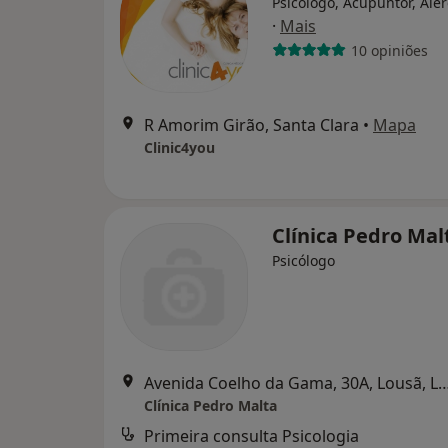
Psicólogo, Acupuntor, Ale
·
Mais
10 opiniões
R Amorim Girão, Santa Clara
•
Mapa
Clinic4you
Clínica Pedro Mal
Psicólogo
Avenida Coelho da Gama, 30A, Lo
Clínica Pedro Malta
Primeira consulta Psicologia