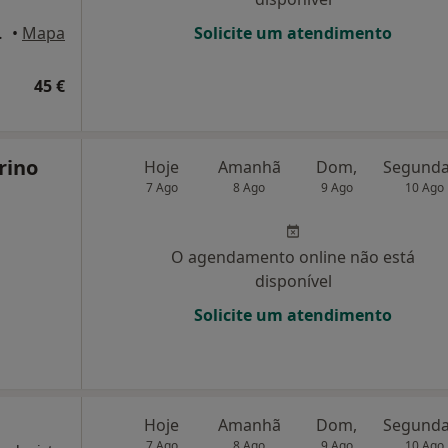
usã, Lousã
•
Mapa
Solicite um atendimento
45 €
rino
Hoje
Amanhã
Dom,
7 Ago
8 Ago
9 Ago
10 Ago
O agendamento online não está
disponível
Solicite um atendimento
Hoje
Amanhã
Dom,
7 Ago
8 Ago
9 Ago
10 Ago