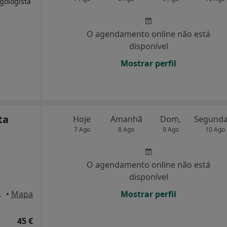
rgologista
O agendamento online não está
disponível
Mostrar perfil
ta
Hoje
Amanhã
Dom,
7 Ago
8 Ago
9 Ago
10 Ago
O agendamento online não está
disponível
usã, Lousã
•
Mapa
Mostrar perfil
45 €