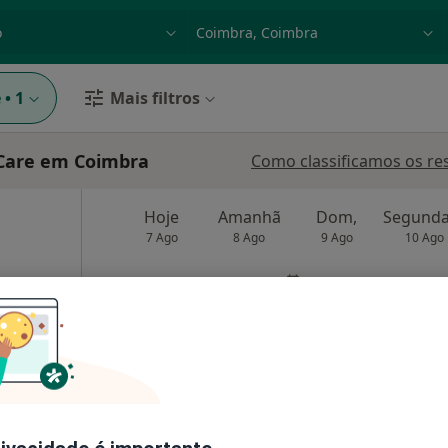
dade, doença ou nome
p. ex. Lisboa
e
•
1
Mais filtros
Care em Coimbra
Como classificamos os re
Hoje
Amanhã
Dom,
7 Ago
8 Ago
9 Ago
10 Ago
O agendamento online não está
disponível
Mapa
Solicite um atendimento
sponível