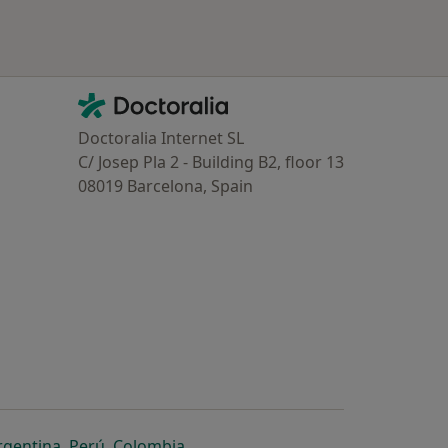
Contacto
Doctoralia - Homepage
Doctoralia Internet SL
C/ Josep Pla 2 - Building B2, floor 13
08019 Barcelona, Spain
dor
 separador
 novo separador
re num novo separador
abre num novo separador
abre num novo separador
abre num novo separador
rgentina
,
Perú
,
Colombia