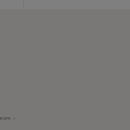
tadas
ecare
idade
Mudar de cidade