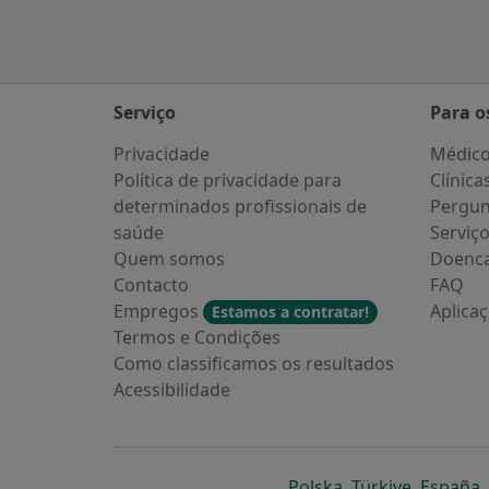
Serviço
Para o
Privacidade
Médic
Política de privacidade para
Clínica
determinados profissionais de
Pergun
saúde
Serviç
Quem somos
Doenc
Contacto
FAQ
Empregos
Aplica
Estamos a contratar!
Termos e Condições
Como classificamos os resultados
Acessibilidade
abre num novo s
abre num
a
Polska
,
Türkiye
,
España
,