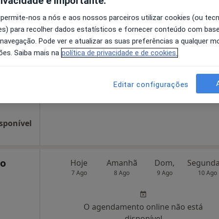
rivacidade é importante.
 permite-nos a nós e aos nossos parceiros utilizar cookies (ou tec
Hoje
Amanhã
Dom,
s) para recolher dados estatísticos e fornecer conteúdo com bas
7 Ago
8 Ago
9 Ago
10 Ago
 navegação. Pode ver e atualizar as suas preferências a qualquer 
ões. Saiba mais na
política de privacidade e de cookies.
O agendamento online não está
disponível
Editar configurações
 sala 704, Coimbra
•
Mapa
Solicite um atendimento
sponível
ro
Hoje
Amanhã
Dom,
7 Ago
8 Ago
9 Ago
10 Ago
O agendamento online não está
disponível