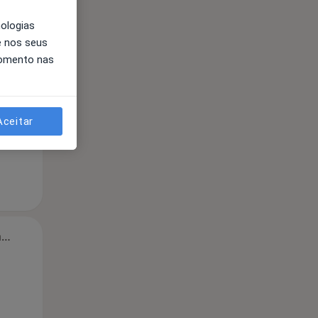
nologias
Segunda-feira
Ter,
Qua
Qui,
e nos seus
11 Ago
12 Ago
13 Ago
momento nas
Aceitar
Segunda-feira
Ter,
Qua
Qui,
11 Ago
12 Ago
13 Ago