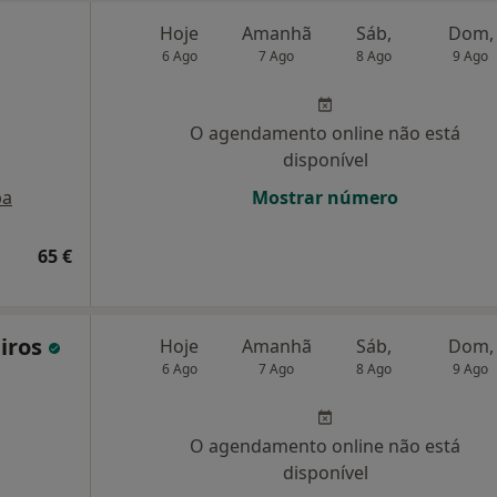
Hoje
Amanhã
Sáb,
Dom,
6 Ago
7 Ago
8 Ago
9 Ago
O agendamento online não está
disponível
pa
Mostrar número
65 €
eiros
Hoje
Amanhã
Sáb,
Dom,
6 Ago
7 Ago
8 Ago
9 Ago
O agendamento online não está
disponível