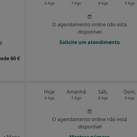
6 Ago
7 Ago
8 Ago
9 Ago
O agendamento online não está
disponível
a
Solicite um atendimento
esde 60 €
Hoje
Amanhã
Sáb,
Dom,
6 Ago
7 Ago
8 Ago
9 Ago
O agendamento online não está
disponível