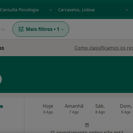
dade, doença ou nome
p. ex. Lisboa
e
Mais filtros
•
1
os
Como classificamos os re
Hoje
Amanhã
Sáb,
Dom,
6 Ago
7 Ago
8 Ago
9 Ago
O agendamento online não está