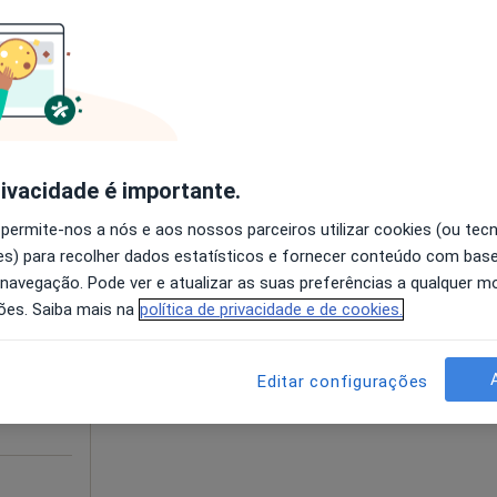
disponível
, R/C - São Pedro do Estoril, Estoril
•
Mapa
Solicite um atendimento
65 €
rivacidade é importante.
 permite-nos a nós e aos nossos parceiros utilizar cookies (ou tec
Hoje
Amanhã
Sáb,
Dom,
s) para recolher dados estatísticos e fornecer conteúdo com bas
6 Ago
7 Ago
8 Ago
9 Ago
 navegação. Pode ver e atualizar as suas preferências a qualquer 
ões. Saiba mais na
política de privacidade e de cookies.
O agendamento online não está
disponível
Editar configurações
Solicite um atendimento