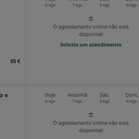
6 Ago
7 Ago
8 Ago
9 Ago
O agendamento online não está
disponível
Solicite um atendimento
65 €
ho
Hoje
Amanhã
Sáb,
Dom,
6 Ago
7 Ago
8 Ago
9 Ago
O agendamento online não está
disponível