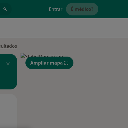
Entrar
É médico?
sultados
Ampliar mapa
Segunda-feira
Ter,
Qua
10 Ago
11 Ago
12 Ago