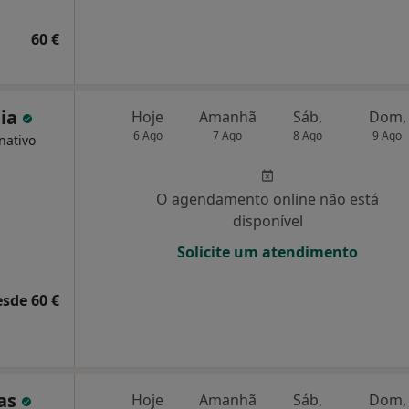
60 €
eia
Hoje
Amanhã
Sáb,
Dom,
6 Ago
7 Ago
8 Ago
9 Ago
nativo
O agendamento online não está
disponível
Solicite um atendimento
esde 60 €
cas
Hoje
Amanhã
Sáb,
Dom,