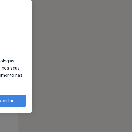
nologias
Segunda-feira
Ter,
Qua
e nos seus
10 Ago
11 Ago
12 Ago
momento nas
Aceitar