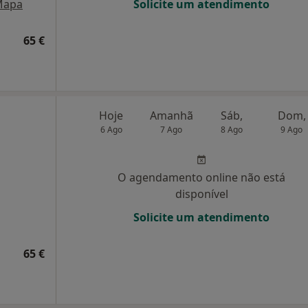
Mapa
Solicite um atendimento
65 €
Hoje
Amanhã
Sáb,
Dom,
6 Ago
7 Ago
8 Ago
9 Ago
O agendamento online não está
disponível
Solicite um atendimento
65 €