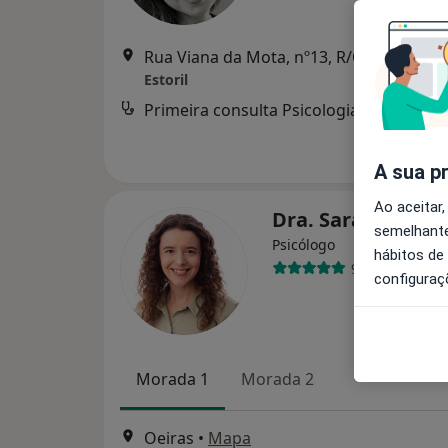
Rua Viana da Mota, nº13
Estoril
Primeira consulta Psicologia
A sua p
Ao aceitar,
Dra. Sara Paiva
semelhante
Psicólogo
hábitos de
91 opiniões
configuraç
Morada 1
Morada 2
Oeiras
•
Mapa