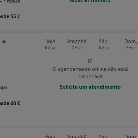
a de Portugal, 63 A Quinta de São Gonçalo, Carcavelos
•
Mapa
Mostrar número
esde 55 €
a
Hoje
Amanhã
Sáb,
Dom,
6 Ago
7 Ago
8 Ago
9 Ago
O agendamento online não está
disponível
apa
Solicite um atendimento
esde 60 €
Hoje
Amanhã
Sáb,
Dom,