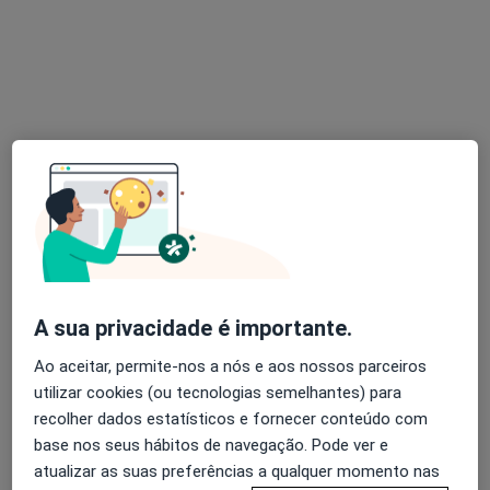
Dr. Hélio Borges
Psicólogo
26 opiniões
Pc D. Filipa Lencastre 22, 2º andar - sala 28, Porto
•
Mapa
Psicologia Directa
A sua privacidade é importante.
Psicoterapia com Adolescentes
55 €
Ao aceitar, permite-nos a nós e aos nossos parceiros
Esse especialista não oferece agendamento online para esse endereço.
utilizar cookies (ou tecnologias semelhantes) para
Solicite um atendimento
recolher dados estatísticos e fornecer conteúdo com
base nos seus hábitos de navegação. Pode ver e
atualizar as suas preferências a qualquer momento nas