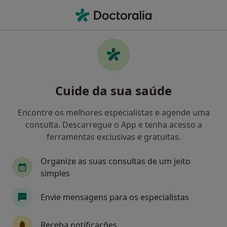
Men
Psicoterapia Com Adolescentes • Porto, Porto
Filters
• 1
Mapa
Psicoterapia com Adolescentes, Porto
Cuide da sua saúde
Como classificamos os resultados
Encontre os melhores especialistas e agende uma
consulta. Descarregue o App e tenha acesso a
Qual é a especialização que procura?
ferramentas exclusivas e gratuitas.
Psicólogo
Cardiologista
Organize as suas consultas de um jeito
simples
Especialista em Medicina Legal
Envie mensagens para os especialistas
Terapeuta alternativo
Receba notificações