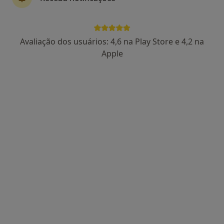
Avaliação dos usuários: 4,6 na Play Store e 4,2 na
Apple
Dra. Rita Meira
Psicólogo
132 opiniões
•
Mapa
Rita Meira, Psicologia - Consulta Online
Psicoterapia com Adolescentes
55 €
Esse especialista não oferece agendamento online para esse endereço.
Solicite um atendimento