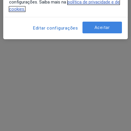
configurações. Saiba mais na
política de privacidade e de
cookies.
Aceitar
Editar configurações
Dr. José Armindo da Silva Armindo
Psicólogo
146 opiniões
Rua de Sá da Bandeira 612, 1º Dto., Porto
•
Mapa
Consultas José Armindo
Psicoterapia com Adolescentes
90 €
Esse especialista não oferece agendamento online para esse endereço.
Solicite um atendimento