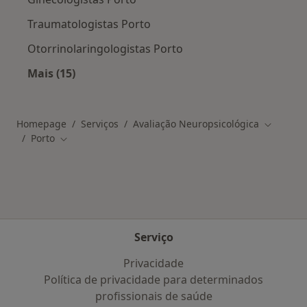
Traumatologistas Porto
Otorrinolaringologistas Porto
Mais (15)
Mais na categoria: Os médicos mais procurado
Homepage
Serviços
Avaliação Neuropsicológica
Mudar de
Porto
Mudar de cidade
Serviço
Privacidade
Política de privacidade para determinados
profissionais de saúde