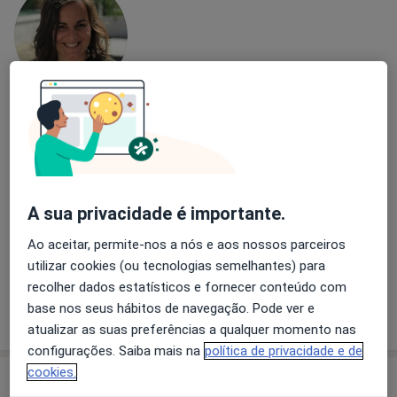
Liliana Correia
Psicólogo
16 opiniões
Rua de Sá da Bandeira, 612, 1º Dto. Porto, Porto
•
Mapa
A sua privacidade é importante.
Dias Úteis - Psicologia e Psicoterapia Crianças e Casais
Ao aceitar, permite-nos a nós e aos nossos parceiros
Avaliação neuropsicológica
60 €
utilizar cookies (ou tecnologias semelhantes) para
Esse especialista não oferece agendamento online para esse endereço.
recolher dados estatísticos e fornecer conteúdo com
base nos seus hábitos de navegação. Pode ver e
Solicite um atendimento
atualizar as suas preferências a qualquer momento nas
configurações. Saiba mais na
política de privacidade e de
cookies.