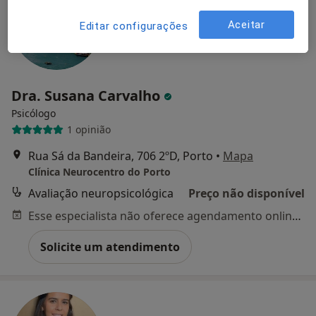
Aceitar
Editar configurações
Dra. Susana Carvalho
Psicólogo
1 opinião
Rua Sá da Bandeira, 706 2ºD, Porto
•
Mapa
Clínica Neurocentro do Porto
Avaliação neuropsicológica
Preço não disponível
Esse especialista não oferece agendamento online para esse endereço.
Solicite um atendimento