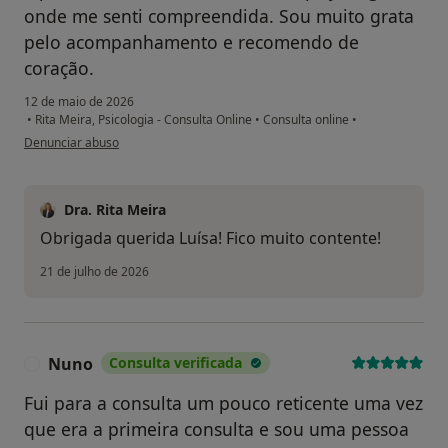
onde me senti compreendida. Sou muito grata
pelo acompanhamento e recomendo de
coração.
12 de maio de 2026
•
Rita Meira, Psicologia - Consulta Online
•
Consulta online
•
na opinião do utilizador Luísa M.
Denunciar abuso
Dra. Rita Meira
Obrigada querida Luísa! Fico muito contente!
21 de julho de 2026
Nuno
Consulta verificada
N
Fui para a consulta um pouco reticente uma vez
que era a primeira consulta e sou uma pessoa