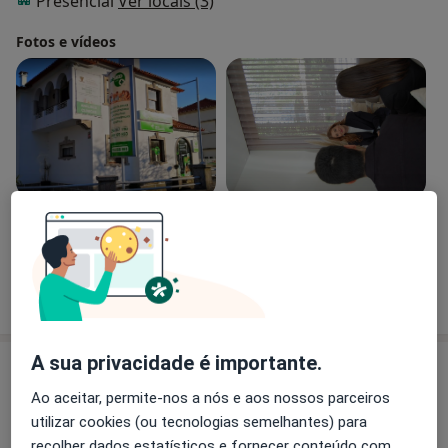
Presencial
Ver locais (3)
Fotos e vídeos
Ver galeria (6)
Mostrar mais detalhes
sobre a experiência
A sua privacidade é importante.
Novidades
Ao aceitar, permite-nos a nós e aos nossos parceiros
Dra. Rita Meira
utilizar cookies (ou tecnologias semelhantes) para
,
recolher dados estatísticos e fornecer conteúdo com