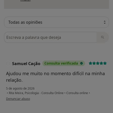
Pesquisar em opiniões
Samuel Cação
Consulta verificada
S
Ajudou me muito no momento difícil na minha
relação.
5 de agosto de 2026
•
Rita Meira, Psicologia - Consulta Online
•
Consulta online
•
na opinião do utilizador Samuel Cação
Denunciar abuso