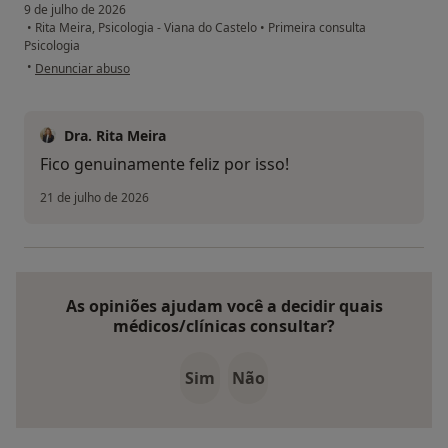
9 de julho de 2026
•
Rita Meira, Psicologia - Viana do Castelo
•
Primeira consulta
Psicologia
na opinião do utilizador N
•
Denunciar abuso
Dra. Rita Meira
Fico genuinamente feliz por isso!
21 de julho de 2026
As opiniões ajudam você a decidir quais
médicos/clínicas consultar?
Sim
Não