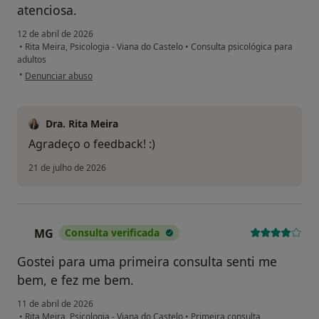
atenciosa.
12 de abril de 2026
•
Rita Meira, Psicologia - Viana do Castelo
•
Consulta psicológica para
adultos
na opinião do utilizador MC
•
Denunciar abuso
Dra. Rita Meira
Agradeço o feedback! :)
21 de julho de 2026
MG
Consulta verificada
M
Gostei para uma primeira consulta senti me
bem, e fez me bem.
11 de abril de 2026
•
Rita Meira, Psicologia - Viana do Castelo
•
Primeira consulta