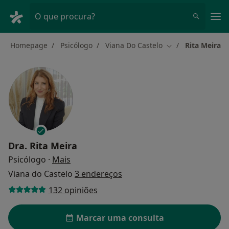
Men
O que procura?
Homepage
Psicólogo
Viana Do Castelo
Rita Meira
Mudar de cidade
Dra.
Rita Meira
sobre as especializações
Psicólogo
·
Mais
Viana do Castelo
3 endereços
132 opiniões
Marcar uma consulta