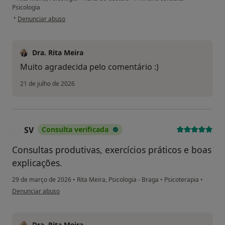
Psicologia
na opinião do utilizador MG
•
Denunciar abuso
Dra. Rita Meira
Muito agradecida pelo comentário :)
21 de julho de 2026
SV
Consulta verificada
S
Consultas produtivas, exercícios práticos e boas
explicações.
29 de março de 2026
•
Rita Meira, Psicologia - Braga
•
Psicoterapia
•
na opinião do utilizador SV
Denunciar abuso
Dra. Rita Meira