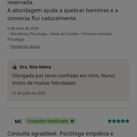
reservada.
A abordagem ajuda a quebrar barreiras e a
conversa flui naturalmente.
6 de maio de 2026
•
Rita Meira, Psicologia - Viana do Castelo
•
Primeira consulta
Psicologia
na opinião do utilizador Nuno
•
Denunciar abuso
Dra. Rita Meira
Obrigada por teres confiado em mim, Nuno!
Votos de muitas felicidades
21 de julho de 2026
MC
Consulta verificada
M
Consulta agradável. Psicóloga empática e