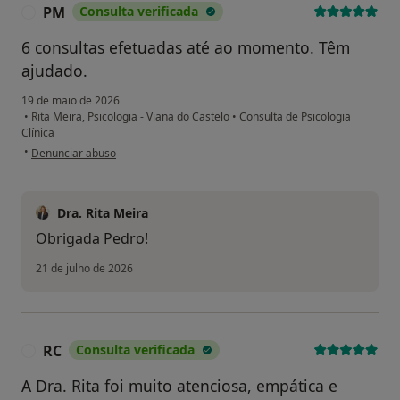
PM
Consulta verificada
P
6 consultas efetuadas até ao momento. Têm
ajudado.
19 de maio de 2026
•
Rita Meira, Psicologia - Viana do Castelo
•
Consulta de Psicologia
Clínica
na opinião do utilizador PM
•
Denunciar abuso
Dra. Rita Meira
Obrigada Pedro!
21 de julho de 2026
RC
Consulta verificada
R
A Dra. Rita foi muito atenciosa, empática e