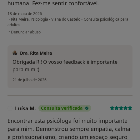
humana. Fez-me sentir confortável.
18 de maio de 2026
•
Rita Meira, Psicologia - Viana do Castelo
•
Consulta psicológica para
adultos
na opinião do utilizador RC
•
Denunciar abuso
Dra. Rita Meira
Obrigada R.! O vosso feedback é importante
para mim :)
21 de julho de 2026
Luísa M.
Consulta verificada
L
Encontrar esta psicóloga foi muito importante
para mim. Demonstrou sempre empatia, calma
e profissionalismo, criando um espaço seguro