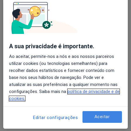
Consulta online
desde 65 €
Esse especialista não oferece agendamento online para esse endereço.
Solicite um atendimento
A sua privacidade é importante.
Ao aceitar, permite-nos a nós e aos nossos parceiros
utilizar cookies (ou tecnologias semelhantes) para
recolher dados estatísticos e fornecer conteúdo com
base nos seus hábitos de navegação. Pode ver e
atualizar as suas preferências a qualquer momento nas
configurações. Saiba mais na
política de privacidade e de
Dra. Sara Moreira
cookies.
Nutricionista
•
Mapa
Aceitar
Editar configurações
Domicílio