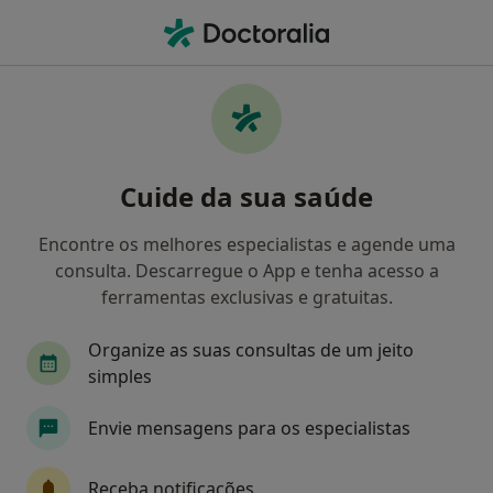
Men
Nutricionista • Porto, Porto
Filters
Mapa
Nutricionistas em Porto
Cuide da sua saúde
Como classificamos os resultados
Encontre os melhores especialistas e agende uma
consulta. Descarregue o App e tenha acesso a
ferramentas exclusivas e gratuitas.
Organize as suas consultas de um jeito
simples
Envie mensagens para os especialistas
Dr. Rúben Pinheiro
Nutricionista
Receba notificações