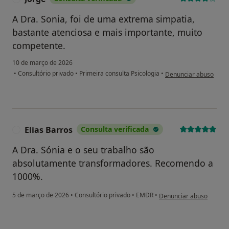
A Dra. Sonia, foi de uma extrema simpatia,
bastante atenciosa e mais importante, muito
competente.
10 de março de 2026
na opinião do utilizado
•
Consultório privado
•
Primeira consulta Psicologia
•
Denunciar abuso
Elias Barros
Consulta verificada
E
A Dra. Sónia e o seu trabalho são
absolutamente transformadores. Recomendo a
1000%.
na opinião do utilizador 
5 de março de 2026
•
Consultório privado
•
EMDR
•
Denunciar abuso