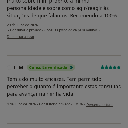
muito sobre mim próprio, a minha
personalidade e sobre como agir/reagir às
situações de que falamos. Recomendo a 100%
28 de julho de 2026
•
Consultório privado
•
Consulta psicológica para adultos
•
na opinião do utilizador Tiago Soares
Denunciar abuso
L. M.
Consulta verificada
L
Tem sido muito eficazes. Tem permitido
perceber o quanto é importante estas consultas
para avançar na minha vida
na opinião do utilizador L.
4 de julho de 2026
•
Consultório privado
•
EMDR
•
Denunciar abuso