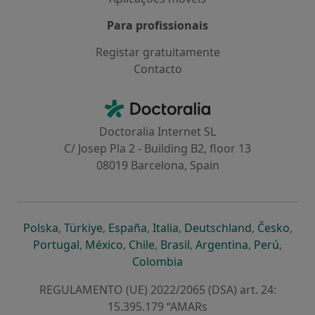
Para profissionais
Registar gratuitamente
Contacto
Contacto
Doctoralia - Homepage
Doctoralia Internet SL
C/ Josep Pla 2 - Building B2, floor 13
08019 Barcelona, Spain
abre num novo separador
abre num novo separador
abre num novo separador
abre num novo separado
abre num n
abre
Polska
,
Türkiye
,
España
,
Italia
,
Deutschland
,
Česko
,
abre num novo separador
abre num novo separador
abre num novo separador
abre num novo separa
abre num no
abre n
Portugal
,
México
,
Chile
,
Brasil
,
Argentina
,
Perú
,
abre num novo separad
Colombia
REGULAMENTO (UE) 2022/2065 (DSA) art. 24:
15.395.179 “AMARs