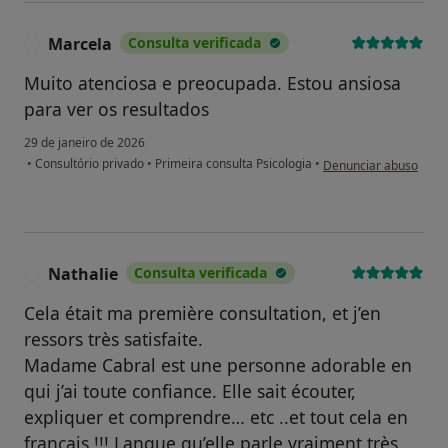
Marcela
Consulta verificada
M
Muito atenciosa e preocupada. Estou ansiosa
para ver os resultados
29 de janeiro de 2026
na opinião do utilizad
•
Consultório privado
•
Primeira consulta Psicologia
•
Denunciar abuso
Nathalie
Consulta verificada
N
Cela était ma première consultation, et j’en
ressors très satisfaite.
Madame Cabral est une personne adorable en
qui j’ai toute confiance. Elle sait écouter,
expliquer et comprendre… etc ..et tout cela en
français !!! Langue qu’elle parle vraiment très