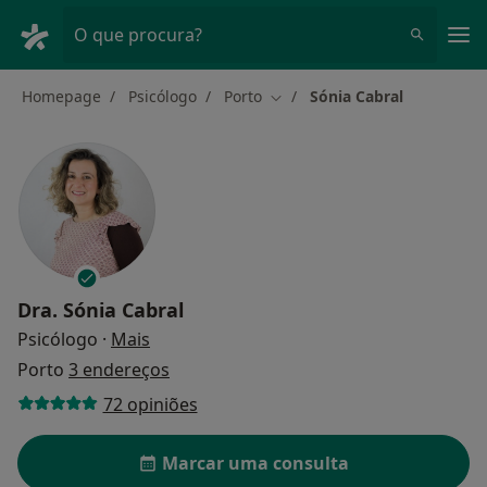
Men
O que procura?
Homepage
Psicólogo
Porto
Sónia Cabral
Mudar de cidade
Dra.
Sónia Cabral
sobre as especializações
Psicólogo
·
Mais
Porto
3 endereços
72 opiniões
Marcar uma consulta