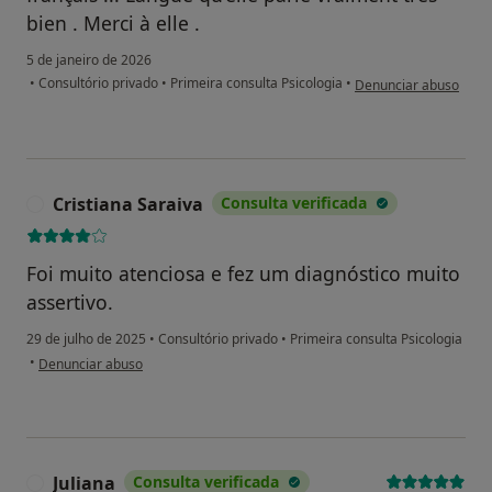
bien . Merci à elle .
5 de janeiro de 2026
na opinião do utilizado
•
Consultório privado
•
Primeira consulta Psicologia
•
Denunciar abuso
Cristiana Saraiva
Consulta verificada
C
Foi muito atenciosa e fez um diagnóstico muito
assertivo.
29 de julho de 2025
•
Consultório privado
•
Primeira consulta Psicologia
na opinião do utilizador Cristiana Saraiva
•
Denunciar abuso
Juliana
Consulta verificada
J