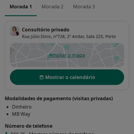
estima”; “Inteligência emocional“; “Aprender com
Morada 1
Morada 2
Morada 3
Autonomia”; “Gestão de Stress e Eficácia na
Organização Pessoal”; “Motivação e Liderança”.
Consultório privado
Rua Júlio Dinis, nº728, 2º Andar, Sala 225,
Porto
Ampliar o mapa
abre num novo separador
Disponibilidade
Mostrar o calendário
Modalidades de pagamento (visitas privadas)
Dinheiro
MB Way
Número de telefone