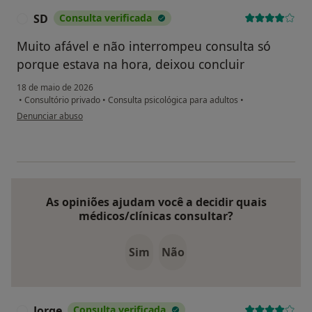
SD
Consulta verificada
S
Muito afável e não interrompeu consulta só
porque estava na hora, deixou concluir
18 de maio de 2026
•
Consultório privado
•
Consulta psicológica para adultos
•
na opinião do utilizador SD
Denunciar abuso
As opiniões ajudam você a decidir quais
médicos/clínicas consultar?
Sim
Não
Jorge
Consulta verificada
J