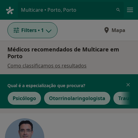
Men
Multicare • Porto, Porto
Filters
• 1
Mapa
Médicos recomendados de Multicare em
Porto
Como classificamos os resultados
Qual é a especialização que procura?
Psicólogo
Otorrinolaringologista
Traumat