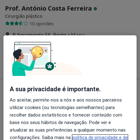
Prof. António Costa Ferreira
Cirurgião plástico
10 opiniões
R Agramonte 56, Porto
•
Mapa
Idealclinic-Centro Clínico
Esse especialista não oferece agendamento online para esse endereço.
Solicite um atendimento
A sua privacidade é importante.
Ao aceitar, permite-nos a nós e aos nossos parceiros
utilizar cookies (ou tecnologias semelhantes) para
recolher dados estatísticos e fornecer conteúdo com
base nos seus hábitos de navegação. Pode ver e
atualizar as suas preferências a qualquer momento nas
Dra. Joana Cordeiro Dias
configurações. Saiba mais na
política de privacidade e de