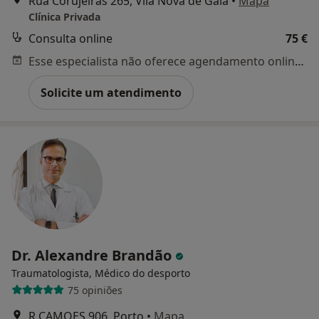
Rua Corujeiras 265, Vila Nova de Gaia
•
Mapa
Clínica Privada
Consulta online
75 €
Esse especialista não oferece agendamento online para esse endereço.
Solicite um atendimento
Dr. Alexandre Brandão
Traumatologista, Médico do desporto
75 opiniões
R CAMOES 906, Porto
•
Mapa