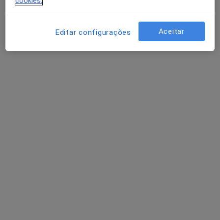
cookies.
Cirurgião plástico
10 opiniões
Aceitar
Editar configurações
R Agramonte 56, Porto
•
Mapa
Idealclinic-Centro Clínico
Esse especialista não oferece agendamento online para esse endereço.
Solicite um atendimento
Dr. Paulo Ribas
Ginecologista