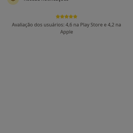
Avaliação dos usuários: 4,6 na Play Store e 4,2 na
Prof. Dr Victor F Certal
Apple
Otorrinolaringologista
17 opiniões
Estrada da Circunvalação 14341, Porto
•
Mapa
Hospital CUF Porto
Esse especialista não oferece agendamento online para esse endereço.
Solicite um atendimento