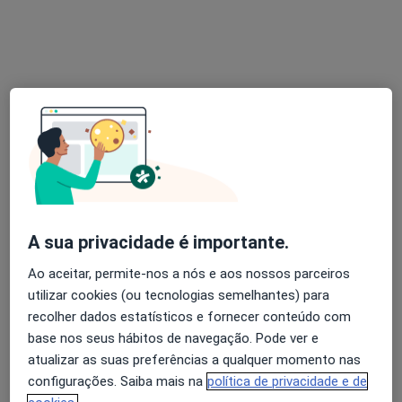
Prof. Doutora Edijane Costa
Psicólogo
Rua de Júlio Dinis, 728 - Parque Itália - Sala 624, 6º andar - Boavista, Porto
•
Mapa
Sophos Psicologia
Primeira consulta Psicologia
55 €
Esse especialista não oferece agendamento online para esse endereço.
Solicite um atendimento
A sua privacidade é importante.
Ao aceitar, permite-nos a nós e aos nossos parceiros
utilizar cookies (ou tecnologias semelhantes) para
recolher dados estatísticos e fornecer conteúdo com
base nos seus hábitos de navegação. Pode ver e
atualizar as suas preferências a qualquer momento nas
configurações. Saiba mais na
política de privacidade e de
Prof. António Costa Ferreira