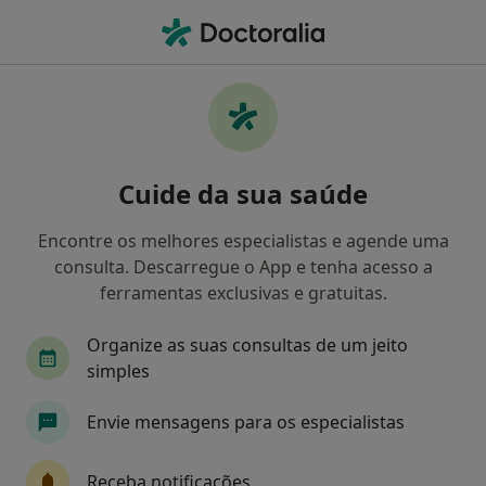
Men
Ca Seguros • Porto, Porto
Filters
• 1
Mapa
Médicos recomendados de CA Seguros em
Cuide da sua saúde
Porto
Como classificamos os resultados
Encontre os melhores especialistas e agende uma
consulta. Descarregue o App e tenha acesso a
ferramentas exclusivas e gratuitas.
Qual é a especialização que procura?
Organize as suas consultas de um jeito
Cardiologista
Otorrinolaringologista
Psi
simples
Envie mensagens para os especialistas
Receba notificações