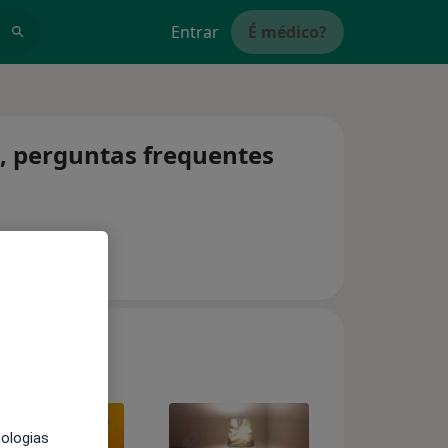
Entrar
É médico?
s, perguntas frequentes
nologias