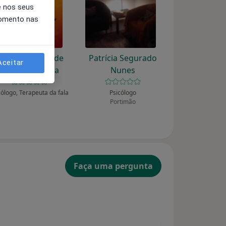
e nos seus
momento nas
ad - Gabinete de
Patrícia Segurado
Aceitar
Apoio à Dislexia
Nunes
cólogo, Terapeuta da fala
Psicólogo
Portimão
Faça uma pergunta