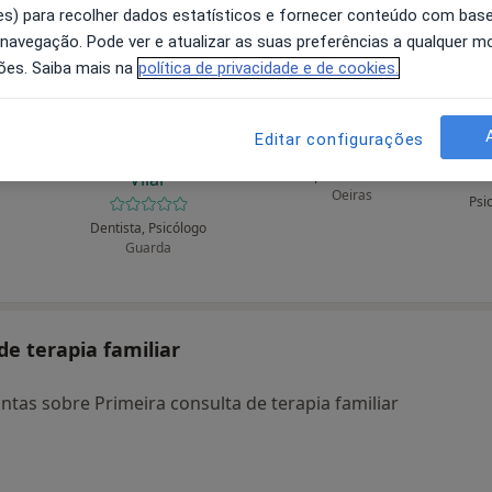
s) para recolher dados estatísticos e fornecer conteúdo com bas
 navegação. Pode ver e atualizar as suas preferências a qualquer 
ões. Saiba mais na
política de privacidade e de cookies.
rdes
Rita Maria Leitão
Xavier Anton
G
Editar configurações
Cunha Fernandes
Terapeuta alternativo
Vilar
Oeiras
Psi
Dentista, Psicólogo
Guarda
e terapia familiar
tas sobre Primeira consulta de terapia familiar