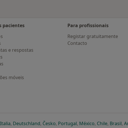
s pacientes
Para profissionais
os
Registar gratuitamente
s
Contacto
tas e respostas
os
as
ções móveis
eparador
 novo separador
bre num novo separador
abre num novo separador
abre num novo separador
abre num novo separador
abre num novo separa
abre num novo
abre num
ab
Italia
,
Deutschland
,
Česko
,
Portugal
,
México
,
Chile
,
Brasil
,
A