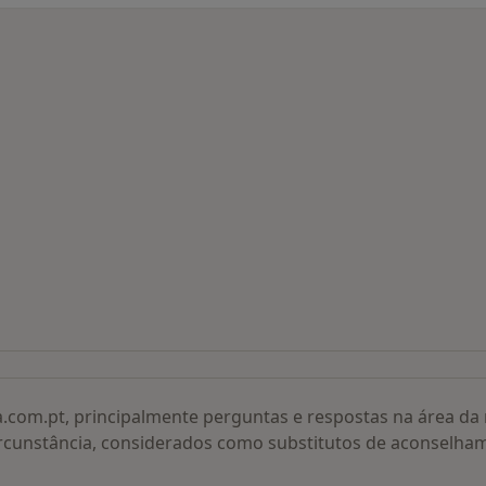
 procurados
a.com.pt, principalmente perguntas e respostas na área d
rcunstância, considerados como substitutos de aconselha