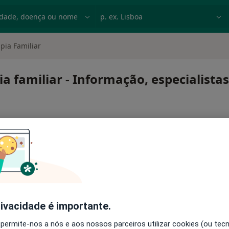
dade, doença ou nome
p. ex. Lisboa
pia Familiar
ia familiar - Informação, especialista
 terapia familiar
rivacidade é importante.
 permite-nos a nós e aos nossos parceiros utilizar cookies (ou tec