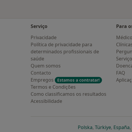
Serviço
Para o
Privacidade
Médic
Política de privacidade para
Clínica
determinados profissionais de
Pergun
saúde
Serviç
Quem somos
Doenc
Contacto
FAQ
Empregos
Aplica
Estamos a contratar!
Termos e Condições
Como classificamos os resultados
Acessibilidade
abre num novo s
abre num
a
Polska
,
Türkiye
,
España
,