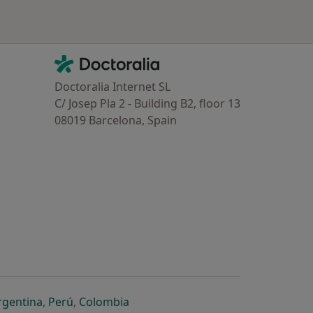
Contacto
Doctoralia - Homepage
Doctoralia Internet SL
C/ Josep Pla 2 - Building B2, floor 13
08019 Barcelona, Spain
dor
 separador
 novo separador
re num novo separador
abre num novo separador
abre num novo separador
abre num novo separador
rgentina
,
Perú
,
Colombia