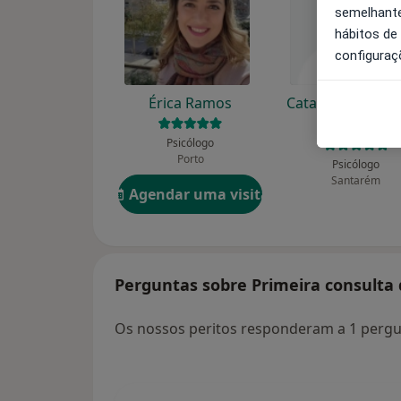
semelhante
hábitos de
configuraç
Érica Ramos
Catarina I Berna
Fonseca
Psicólogo
Porto
Psicólogo
Santarém
Agendar uma visita
Perguntas sobre Primeira consulta d
Os nossos peritos responderam a 1 pergun