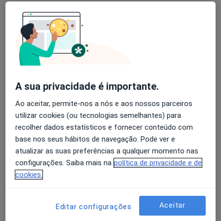
Solicite um atendimento
A sua privacidade é importante.
Ao aceitar, permite-nos a nós e aos nossos parceiros
Dr. Vera Faria
utilizar cookies (ou tecnologias semelhantes) para
recolher dados estatísticos e fornecer conteúdo com
Psicólogo
base nos seus hábitos de navegação. Pode ver e
82 opiniões
atualizar as suas preferências a qualquer momento nas
configurações. Saiba mais na
política de privacidade e de
Morada 1
Morada 2
Morada 3
Morada 4
cookies.
Rua Dominguez Alvarez, 44 Piso 4, Gabinete 4.16 / 4.18, Porto
•
Mapa
Equipa Dra Vera Faria (Boavista)
Aceitar
Editar configurações
Terapia de Casal
85 €