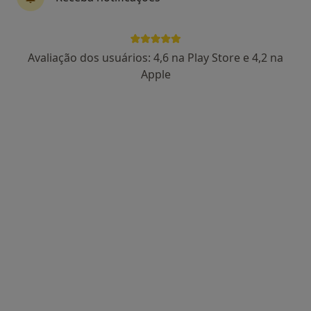
Oftalmologista
Veja mais
Avaliação dos usuários: 4,6 na Play Store e 4,2 na
Apple
Dra. Rita Meira
Psicólogo
132 opiniões
•
Mapa
Rita Meira, Psicologia - Consulta Online
Terapia de Casal
75 €
Esse especialista não oferece agendamento online para esse endereço.