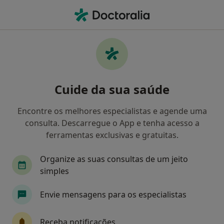
Men
Terapia De Casal • Porto, Porto
Filters
• 1
Mapa
Terapia de Casal, Porto
Cuide da sua saúde
Como classificamos os resultados
Encontre os melhores especialistas e agende uma
consulta. Descarregue o App e tenha acesso a
Qual é a especialização que procura?
ferramentas exclusivas e gratuitas.
Psicólogo
Terapeuta alternativo
Organize as suas consultas de um jeito
simples
Cardiologista
Envie mensagens para os especialistas
Especialista em Medicina Legal
Receba notificações