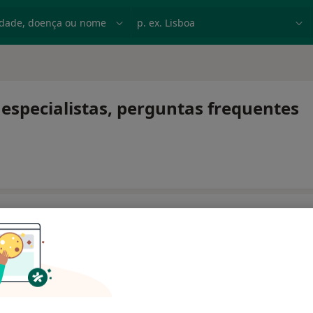
dade, doença ou nome
p. ex. Lisboa
 especialistas, perguntas frequentes