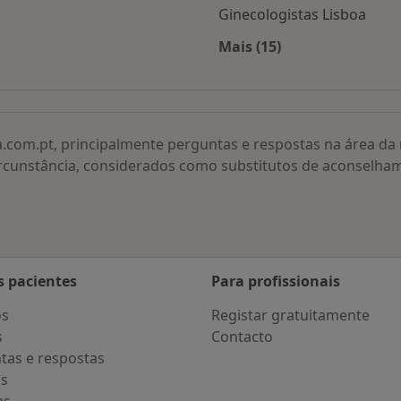
Ginecologistas Lisboa
Mais (15)
cidade
Mais na categoria: O
a.com.pt, principalmente perguntas e respostas na área d
rcunstância, considerados como substitutos de aconselha
s pacientes
Para profissionais
os
Registar gratuitamente
s
Contacto
tas e respostas
os