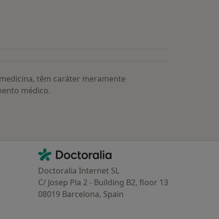
s médicos mais procurados
a medicina, têm caráter meramente
mento médico.
Contacto
Doctoralia - Homepage
Doctoralia Internet SL
C/ Josep Pla 2 - Building B2, floor 13
08019 Barcelona, Spain