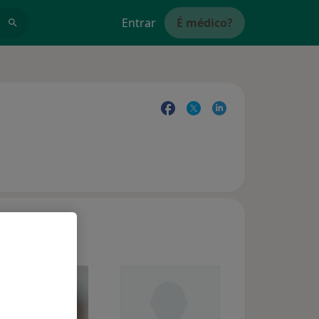
Entrar
É médico?