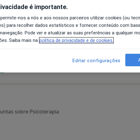
rivacidade é importante.
 permite-nos a nós e aos nossos parceiros utilizar cookies (ou tec
s) para recolher dados estatísticos e fornecer conteúdo com bas
ne
Catarina Lucas
Rossana Ferreira
 navegação. Pode ver e atualizar as suas preferências a qualquer 
ões. Saiba mais na
política de privacidade e de cookies.
Psicólogo
Psicólogo
Cascais
Matosinhos
Agendar uma visita
Agendar uma visita
A
Editar configurações
isita
untas sobre Psicoterapia