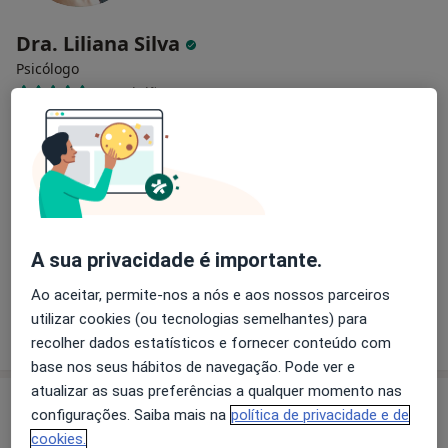
Dra. Liliana Silva
Psicólogo
51 opiniões
Morada 1
Morada 2
Morada 3
Consultório online Puro Equilíbrio, Porto
•
Mapa
Consultório online Puro Equilíbrio
Consulta domiciliar Psicologia
desde 100 €
A sua privacidade é importante.
Esse especialista não oferece agendamento online para esse endereço.
Ao aceitar, permite-nos a nós e aos nossos parceiros
utilizar cookies (ou tecnologias semelhantes) para
Solicite um atendimento
recolher dados estatísticos e fornecer conteúdo com
base nos seus hábitos de navegação. Pode ver e
atualizar as suas preferências a qualquer momento nas
configurações. Saiba mais na
política de privacidade e de
cookies.