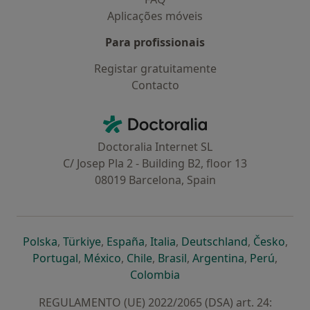
Aplicações móveis
Para profissionais
Registar gratuitamente
Contacto
Contacto
Doctoralia - Homepage
Doctoralia Internet SL
C/ Josep Pla 2 - Building B2, floor 13
08019 Barcelona, Spain
abre num novo separador
abre num novo separador
abre num novo separador
abre num novo separado
abre num n
abre
Polska
,
Türkiye
,
España
,
Italia
,
Deutschland
,
Česko
,
abre num novo separador
abre num novo separador
abre num novo separador
abre num novo separa
abre num no
abre n
Portugal
,
México
,
Chile
,
Brasil
,
Argentina
,
Perú
,
abre num novo separad
Colombia
REGULAMENTO (UE) 2022/2065 (DSA) art. 24: