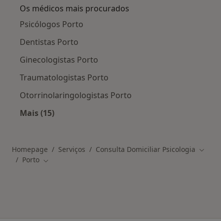
Os médicos mais procurados
Psicólogos Porto
Dentistas Porto
Ginecologistas Porto
Traumatologistas Porto
Otorrinolaringologistas Porto
Mais (15)
Mais na categoria: Os médicos mais procurado
Homepage
Serviços
Consulta Domiciliar Psicologia
Mudar 
Porto
Mudar de cidade