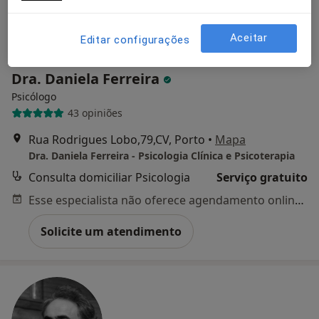
Aceitar
Editar configurações
Dra. Daniela Ferreira
Psicólogo
43 opiniões
Rua Rodrigues Lobo,79,CV, Porto
•
Mapa
Dra. Daniela Ferreira - Psicologia Clínica e Psicoterapia
Consulta domiciliar Psicologia
Serviço gratuito
Esse especialista não oferece agendamento online para esse endereço.
Solicite um atendimento