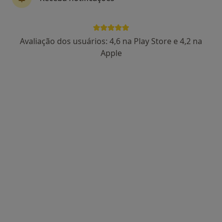
Prof. Dr Victor F Certal
Avaliação dos usuários: 4,6 na Play Store e 4,2 na
Otorrinolaringologista
Apple
17 opiniões
Estrada da Circunvalação 14341, Porto
•
Mapa
Hospital CUF Porto
Esse especialista não oferece agendamento online para esse endereço.
Solicite um atendimento