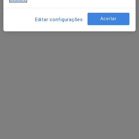
10 opiniões
R Agramonte 56, Porto
•
Mapa
Aceitar
Editar configurações
Idealclinic-Centro Clínico
Esse especialista não oferece agendamento online para esse endereço.
Solicite um atendimento
Dra. Joana Cordeiro Dias
Psicólogo
25 opiniões