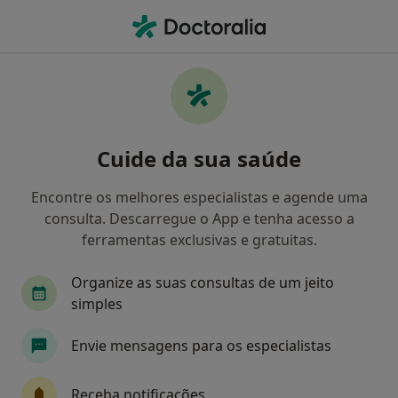
Men
Acp • Porto, Porto
Filters
• 1
Mapa
Médicos recomendados de ACP em Porto
Cuide da sua saúde
Como classificamos os resultados
Encontre os melhores especialistas e agende uma
consulta. Descarregue o App e tenha acesso a
Qual é a especialização que procura?
ferramentas exclusivas e gratuitas.
Psicólogo
Otorrinolaringologista
Cardiol
Organize as suas consultas de um jeito
simples
Envie mensagens para os especialistas
Receba notificações