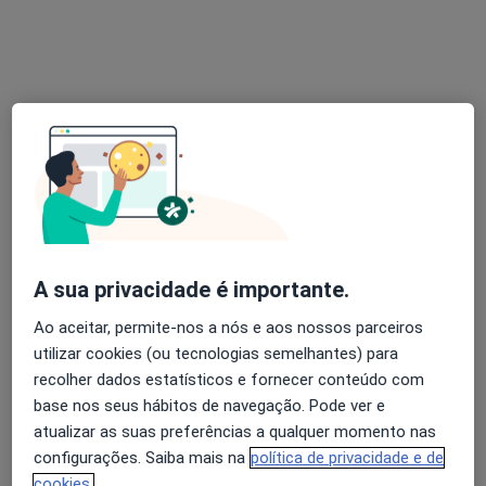
Prof. Doutora Edijane Costa
Psicólogo
Rua de Júlio Dinis, 728 - Parque Itália - Sala 624, 6º andar - Boavista, Porto
•
Mapa
Sophos Psicologia
Primeira consulta Psicologia
55 €
Esse especialista não oferece agendamento online para esse endereço.
Solicite um atendimento
A sua privacidade é importante.
Ao aceitar, permite-nos a nós e aos nossos parceiros
utilizar cookies (ou tecnologias semelhantes) para
recolher dados estatísticos e fornecer conteúdo com
base nos seus hábitos de navegação. Pode ver e
atualizar as suas preferências a qualquer momento nas
Prof. António Costa Ferreira
configurações. Saiba mais na
política de privacidade e de
cookies.
Cirurgião plástico