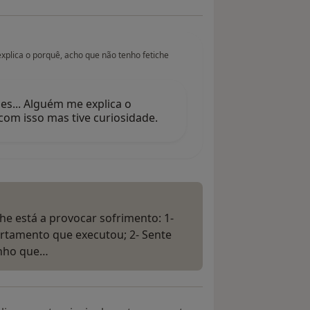
xplica o porquê, acho que não tenho fetiche
es... Alguém me explica o
com isso mas tive curiosidade.
e está a provocar sofrimento: 1-
rtamento que executou; 2- Sente
anho que…