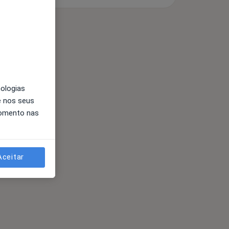
nologias
e nos seus
momento nas
Aceitar