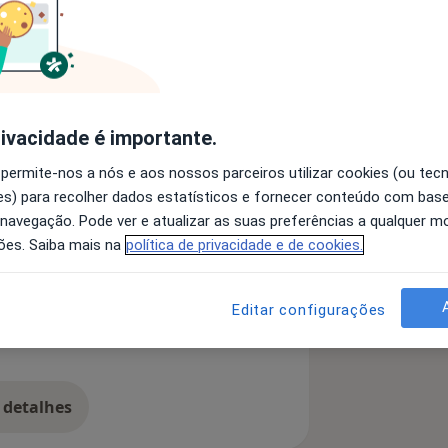
nos e sou psicóloga.
rivacidade é importante.
o necessitei de acompanhamento
 permite-nos a nós e aos nossos parceiros utilizar cookies (ou tec
iência motora. A partir desse momento
s) para recolher dados estatísticos e fornecer conteúdo com bas
um caminho na área da psicologia.
 navegação. Pode ver e atualizar as suas preferências a qualquer 
ssão, ansiedade, adaptação a novas
ões. Saiba mais na
política de privacidade e de cookies.
itucionalização).
Editar configurações
 detalhes
bre a experiência