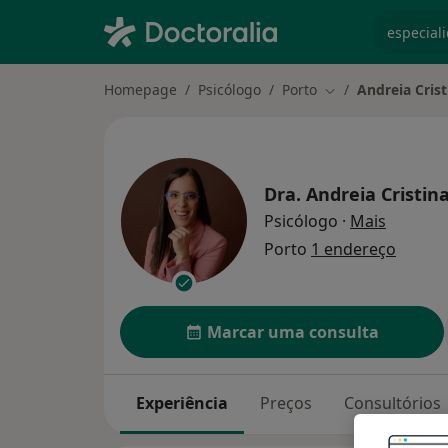
especiali
Homepage
Psicólogo
Porto
Andreia Cris
Mudar de cidade
Dra.
Andreia Cristi
sobre as
Psicólogo
·
Mais
Porto
1 endereço
Marcar uma consulta
Experiência
Preços
Consultórios