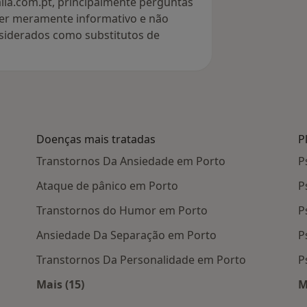
lia.com.pt, principalmente perguntas
ter meramente informativo e não
siderados como substitutos de
Doenças mais tratadas
P
Transtornos Da Ansiedade em Porto
P
Ataque de pânico em Porto
P
Transtornos do Humor em Porto
P
Ansiedade Da Separação em Porto
P
Transtornos Da Personalidade em Porto
P
Mais (15)
M
 Porto
Mais na categoria: Doenças mais tratadas