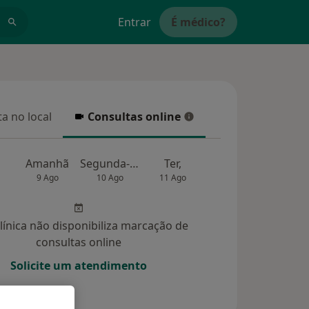
Entrar
É médico?
a no local
Consultas online
 no local
Consultas online
Amanhã
Segunda-feira
Ter,
Qua
Qui,
9 Ago
10 Ago
11 Ago
12 Ago
13 Ag
clínica não disponibiliza marcação de
consultas online
Solicite um atendimento