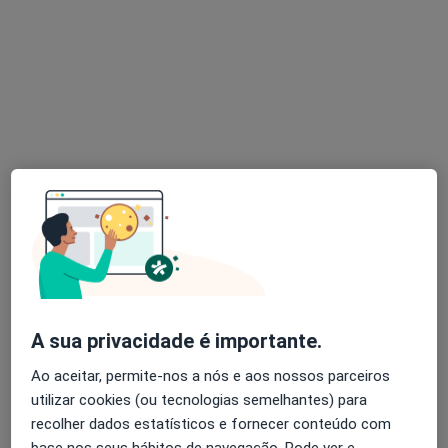
Morada 1
Morada 2
Morada 3
Rua de Júlio Dinis nº 826, 5º e 6º andar, Porto
•
Mapa
Portoclínica
Primeira consulta Endocrinologia
100 €
Esse especialista não oferece agendamento online para esse endereço.
Solicite um atendimento
A sua privacidade é importante.
Ao aceitar, permite-nos a nós e aos nossos parceiros
utilizar cookies (ou tecnologias semelhantes) para
recolher dados estatísticos e fornecer conteúdo com
Com Alma - Clínica Social
base nos seus hábitos de navegação. Pode ver e