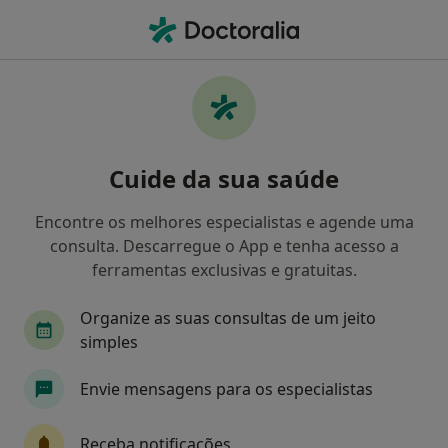
Men
Endocrinologista • Porto, Porto
Filters
Mapa
Endocrinologistas em Porto
Cuide da sua saúde
Como classificamos os resultados
Encontre os melhores especialistas e agende uma
consulta. Descarregue o App e tenha acesso a
ferramentas exclusivas e gratuitas.
Organize as suas consultas de um jeito
simples
Envie mensagens para os especialistas
João Sérgio Neves
Endocrinologista
Receba notificações