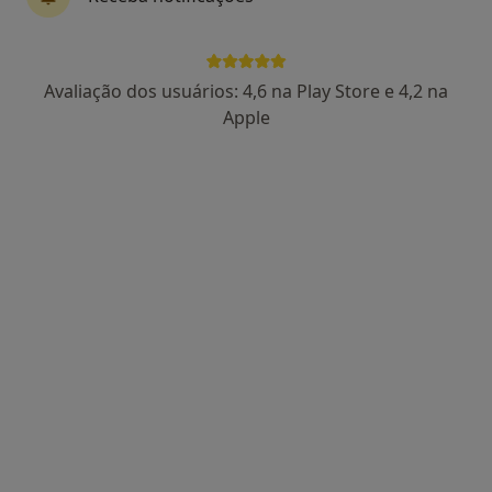
Rua Sá Bandeira 706, 2º-D, Porto
•
Mapa
Consultório João Sérgio Neves
Consulta online
Serviço gratuito
Avaliação dos usuários: 4,6 na Play Store e 4,2 na
Esse especialista não oferece agendamento online para esse endereço.
Apple
Solicite um atendimento
Dra. Rita Bettencourt Silva
Endocrinologista
2 opiniões