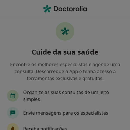
Men
Ginecologista • Porto, Porto
Filters
Mapa
Ginecologistas em Porto
Cuide da sua saúde
Como classificamos os resultados
Encontre os melhores especialistas e agende uma
consulta. Descarregue o App e tenha acesso a
ferramentas exclusivas e gratuitas.
Organize as suas consultas de um jeito
simples
Envie mensagens para os especialistas
Dr. Paulo Ribas
Ginecologista
Receba notificações