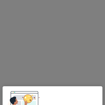
Rua de Brito Capelo 160, Matosinhos
•
Mapa
Clínica Médica de Matosinhos
Esse especialista não oferece agendamento online para esse endereço.
Solicite um atendimento
Dr. Gabriel Madureira
Ginecologista
14 opiniões
Morada 1
Morada 2
Morada 3