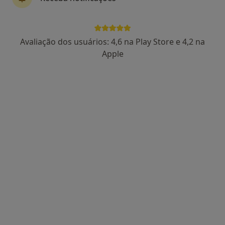
58 opiniões
Rua Sá da Bandeira, 651 (2º dtº, sl 12), Porto
•
Mapa
Consultório privado
Avaliação dos usuários: 4,6 na Play Store e 4,2 na
Esse especialista não oferece agendamento online para esse endereço.
Apple
Solicite um atendimento
Luís Pinheiro Torres
Ginecologista
1 opinião