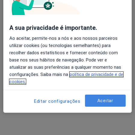
Consultório na Rua D. António Ferreira Gomes, 140 , Vila Nova de Gaia
•
Mapa
Ginocare
Esse especialista não oferece agendamento online para esse endereço.
A sua privacidade é importante.
Ao aceitar, permite-nos a nós e aos nossos parceiros
Solicite um atendimento
utilizar cookies (ou tecnologias semelhantes) para
recolher dados estatísticos e fornecer conteúdo com
base nos seus hábitos de navegação. Pode ver e
atualizar as suas preferências a qualquer momento nas
configurações. Saiba mais na
política de privacidade e de
cookies.
Aceitar
Editar configurações
Pedro Vieira Baptista
Ginecologista
1 opinião