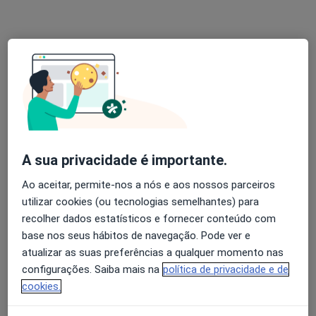
Médico de família, Clínico geral
•
Mapa
Dr. Antero Monteiro
Consulta domiciliar Medicina Geral e Familiar
60 €
Esse especialista não oferece agendamento online para esse endereço.
Solicite um atendimento
A sua privacidade é importante.
Ao aceitar, permite-nos a nós e aos nossos parceiros
utilizar cookies (ou tecnologias semelhantes) para
recolher dados estatísticos e fornecer conteúdo com
base nos seus hábitos de navegação. Pode ver e
atualizar as suas preferências a qualquer momento nas
configurações. Saiba mais na
política de privacidade e de
Prof. Carlos Martins
cookies.
Médico de família
3 opiniões