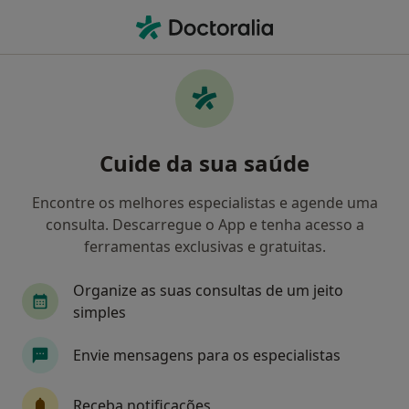
Men
Médico De Família • Porto, Porto
Filters
Mapa
Médicos de família em Porto
Cuide da sua saúde
Como classificamos os resultados
Encontre os melhores especialistas e agende uma
consulta. Descarregue o App e tenha acesso a
ferramentas exclusivas e gratuitas.
Organize as suas consultas de um jeito
simples
Envie mensagens para os especialistas
Manuel José Martins Ferreira da Silva
Médico de família
Receba notificações