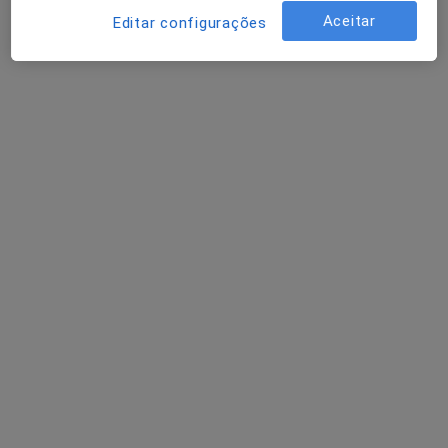
Aceitar
Editar configurações
CUF Porto Instituto - Rua Fonte das Sete Bicas 170, Senhora Da Hora
•
Mapa
Consultório privado
Esse especialista não oferece agendamento online para esse endereço.
Solicite um atendimento
Dra. Beatriz Leite da Cunha
Médico de família, Acupuntor
Rua Dominguez Alvarez, nº 44, 3º andar, 3.2, Porto
•
Mapa
Atelier Equilibrium