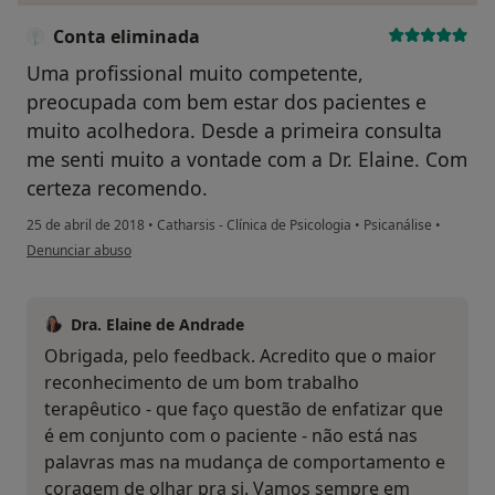
Conta eliminada
Uma profissional muito competente,
preocupada com bem estar dos pacientes e
muito acolhedora. Desde a primeira consulta
me senti muito a vontade com a Dr. Elaine. Com
certeza recomendo.
25 de abril de 2018
•
Catharsis - Clínica de Psicologia
•
Psicanálise
•
na opinião do utilizador Conta eliminada
Denunciar abuso
Dra. Elaine de Andrade
Obrigada, pelo feedback. Acredito que o maior
reconhecimento de um bom trabalho
terapêutico - que faço questão de enfatizar que
é em conjunto com o paciente - não está nas
palavras mas na mudança de comportamento e
coragem de olhar pra si. Vamos sempre em