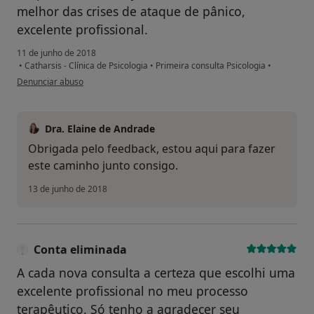
melhor das crises de ataque de pânico,
excelente profissional.
11 de junho de 2018
•
Catharsis - Clínica de Psicologia
•
Primeira consulta Psicologia
•
na opinião do utilizador Conta eliminada
Denunciar abuso
Dra. Elaine de Andrade
Obrigada pelo feedback, estou aqui para fazer
este caminho junto consigo.
13 de junho de 2018
Conta eliminada
A cada nova consulta a certeza que escolhi uma
excelente profissional no meu processo
terapêutico. Só tenho a agradecer seu