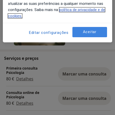
atualizar as suas preferências a qualquer momento nas
configurações. Saiba mais na
política de privacidade e de
cookies.
Aceitar
Editar configurações
Serviços e preços
Primeira consulta
Psicologia
Marcar uma consulta
80 €
Detalhes
Consulta online de
Psicologia
Marcar uma consulta
80 €
Detalhes