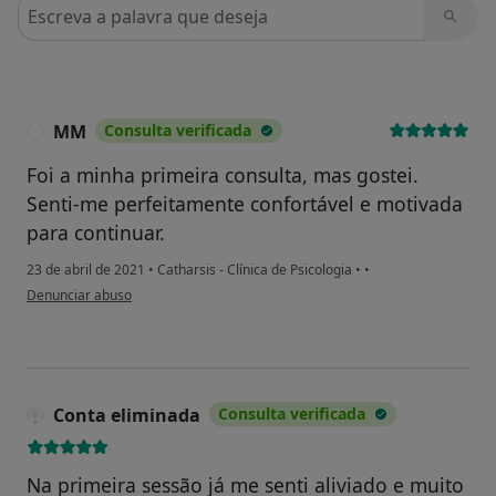
Pesquisar em opiniões
MM
Consulta verificada
M
Foi a minha primeira consulta, mas gostei.
Senti-me perfeitamente confortável e motivada
para continuar.
23 de abril de 2021
•
Catharsis - Clínica de Psicologia
•
•
na opinião do utilizador MM
Denunciar abuso
Conta eliminada
Consulta verificada
Na primeira sessão já me senti aliviado e muito