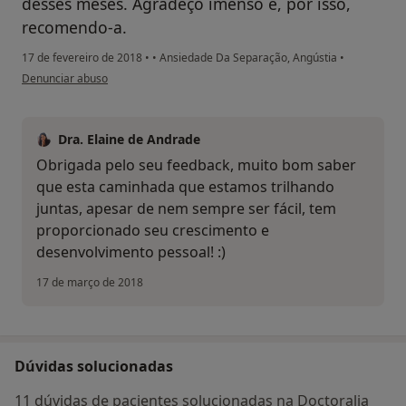
desses meses. Agradeço imenso e, por isso,
recomendo-a.
17 de fevereiro de 2018
•
•
Ansiedade Da Separação, Angústia
•
na opinião do utilizador Conta eliminada
Denunciar abuso
Dra. Elaine de Andrade
Obrigada pelo seu feedback, muito bom saber
que esta caminhada que estamos trilhando
juntas, apesar de nem sempre ser fácil, tem
proporcionado seu crescimento e
desenvolvimento pessoal! :)
17 de março de 2018
Dúvidas solucionadas
11 dúvidas de pacientes solucionadas na Doctoralia