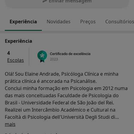
Enviar mensagem
Experiência
Novidades
Preços
Consultório
Experiência
4
Escolas
Olá! Sou Elaine Andrade, Psicóloga Clínica e minha
prática clínica é ancorada na Psicanálise.
Conclui minha formação em Psicologia em 2012 numa
das mais conceituadas Faculdade de Psicologia do
Brasil - Universidade Federal de São João del Rei.
Realizei um Intercâmbio Académico e Cultural na
Facoltà di Psicologia dell'Università Degli Studi di
Sobre mim
Firenze (Itália). Atualmente estou a concluir o
mais
Doutoramento na Faculdade de Psicologia e Educação