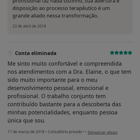
profissional faz nada sozinho, sua abertura e
disposição ao processo terapêutico é um
grande aliado nessa transformação.
23 de abril de 2018
Conta eliminada
Me sinto muito confortável e compreendida
nos atendimentos com a Dra. Elaine, o que tem
sido muito importante para o meu
desenvolvimento pessoal, emocional e
profissional. O trabalho conjunto tem
contribuído bastante para a descoberta das
minhas potencialidades, enquanto pessoa
única que sou.
na opinião do utilizador Conta
17 de março de 2018
•
Consultório privado
•
•
Denunciar abuso