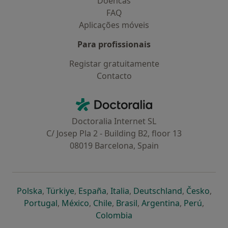
Doencas
FAQ
Aplicações móveis
Para profissionais
Registar gratuitamente
Contacto
Contacto
Doctoralia - Homepage
Doctoralia Internet SL
C/ Josep Pla 2 - Building B2, floor 13
08019 Barcelona, Spain
abre num novo separador
abre num novo separador
abre num novo separador
abre num novo separado
abre num n
abre
Polska
,
Türkiye
,
España
,
Italia
,
Deutschland
,
Česko
,
abre num novo separador
abre num novo separador
abre num novo separador
abre num novo separa
abre num no
abre n
Portugal
,
México
,
Chile
,
Brasil
,
Argentina
,
Perú
,
abre num novo separad
Colombia