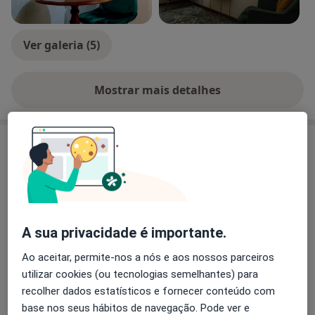
Obrigada e até breve! "
Ver galeria (5)
Mostrar mais detalhes
sobre a experiência
Novidades
Dra. Elaine de Andrade
,
A psicoterapia é um tratamento que passa pela
fala, portanto, desde que o paciente tenha um
A sua privacidade é importante.
espaço que garanta privacidade na casa, a
psicoterapia online é uma alternativa segura e
Ao aceitar, permite-nos a nós e aos nossos parceiros
eficaz para quem não pode se deslocar ao
utilizar cookies (ou tecnologias semelhantes) para
consultório presencial
Ler mais
recolher dados estatísticos e fornecer conteúdo com
base nos seus hábitos de navegação. Pode ver e
13/08/2022