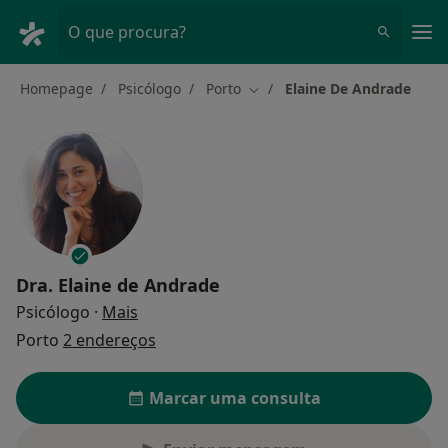
Men
O que procura?
Homepage
Psicólogo
Porto
Elaine De Andrade
Mudar de cidade
Dra.
Elaine de Andrade
sobre as especializações
Psicólogo
·
Mais
Porto
2 endereços
Marcar uma consulta