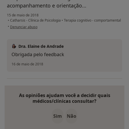
acompanhamento e orientação...
15 de maio de 2018
•
Catharsis - Clínica de Psicologia
•
Terapia cognitivo - comportamental
na opinião do utilizador Conta eliminada
•
Denunciar abuso
Dra. Elaine de Andrade
Obrigada pelo feedback
16 de maio de 2018
As opiniões ajudam você a decidir quais
médicos/clínicas consultar?
Sim
Não