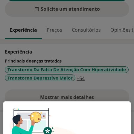
Solicite um atendimento
Experiência
Preços
Consultórios
Opiniões (
Experiência
Principais doenças tratadas
Transtorno Da Falta De Atenção Com Hiperatividade
a11y_sr_more_diseas
Transtorno Depressivo Maior
+54
Mostrar mais detalhes
sobre a experiência
Serviços e preços
Consulta domiciliar Psiquiatria