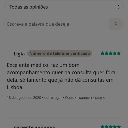
Pesquisar em opiniões
Ligia
Número de telefone verificado
L
Excelente médico, faz um bom
acompanhamento quer na consulta quer fora
dela, só lamento que já não dá consultas em
Lisboa
na opinião do utilizador Ligia
18 de agosto de 2020
•
outro lugar
•
Outro
•
Denunciar abuso
paciente anônimo
P