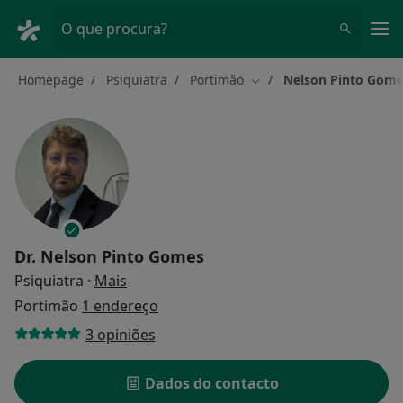
Men
O que procura?
Homepage
Psiquiatra
Portimão
Nelson Pinto Gom
Mudar de cidade
Dr.
Nelson Pinto Gomes
sobre as especializações
Psiquiatra
·
Mais
Portimão
1 endereço
3 opiniões
Dados do contacto