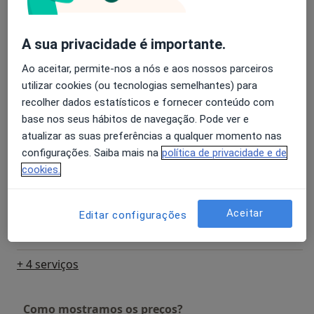
Detalhes
A sua privacidade é importante.
EMDR
Detalhes
Ao aceitar, permite-nos a nós e aos nossos parceiros
utilizar cookies (ou tecnologias semelhantes) para
recolher dados estatísticos e fornecer conteúdo com
Hipnose clínica
base nos seus hábitos de navegação. Pode ver e
Detalhes
atualizar as suas preferências a qualquer momento nas
configurações. Saiba mais na
política de privacidade e de
Primeira consulta Psiquiatria
cookies.
Detalhes
Psicanálise
Aceitar
Editar configurações
Detalhes
+ 4 serviços
Como mostramos os preços?