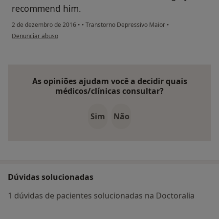
recommend him.
2 de dezembro de 2016
•
•
Transtorno Depressivo Maior
•
na opinião do utilizador Conta eliminada
Denunciar abuso
As opiniões ajudam você a decidir quais
médicos/clínicas consultar?
Sim
Não
Dúvidas solucionadas
1 dúvidas de pacientes solucionadas na Doctoralia