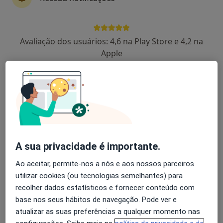
Anabela do Cabo Morais
Avaliação dos usuários: 4,6 na Play Store e 4,2 na
Psicólogo
Apple
1 opinião
Rua pinheiros lote 40A urbanização malheiro, Portimão
•
Mapa
Consultório Privado de Psicologia Dra. Anabela Morais
Hipnose clínica
desde 65 €
Esse especialista não oferece agendamento online para esse endereço.
A sua privacidade é importante.
Solicite um atendimento
Ao aceitar, permite-nos a nós e aos nossos parceiros
utilizar cookies (ou tecnologias semelhantes) para
recolher dados estatísticos e fornecer conteúdo com
base nos seus hábitos de navegação. Pode ver e
atualizar as suas preferências a qualquer momento nas