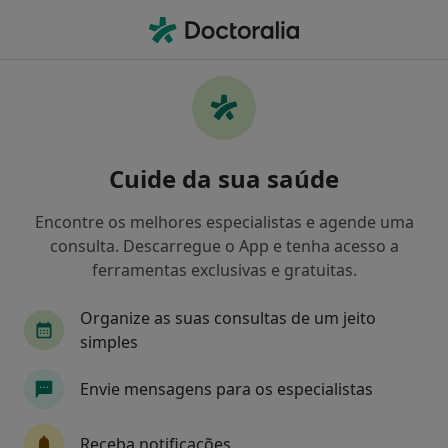
Men
Hipnose Clínica • Portimão, Faro
Filters
• 1
Mapa
Hipnose clínica, Portimão
Cuide da sua saúde
Como classificamos os resultados
Encontre os melhores especialistas e agende uma
consulta. Descarregue o App e tenha acesso a
Qual é a especialização que procura?
ferramentas exclusivas e gratuitas.
Psicólogo
Psiquiatra
Cardiologista
O
Organize as suas consultas de um jeito
simples
Envie mensagens para os especialistas
Receba notificações