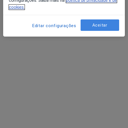
configurações. Saiba mais na
política de privacidade e de
cookies.
Dr. Nelson Pinto Gomes
Aceitar
Editar configurações
Psiquiatra
3 opiniões
Estrada do Alvor, Lt. 27 - Cruz Bota, Portimão
•
Mapa
Hospital Particular Do Algarve
Hipnose clínica
Preço não disponível
Esse especialista não oferece agendamento online para esse endereço.
Solicite um atendimento