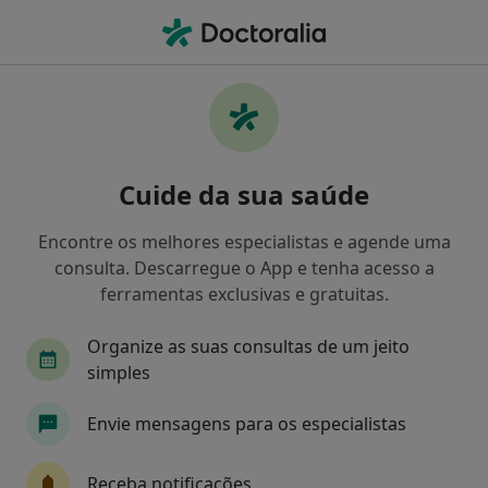
Men
Psiquiatra
Filters
Mapa
Psiquiatras
Cuide da sua saúde
Como classificamos os resultados
Encontre os melhores especialistas e agende uma
consulta. Descarregue o App e tenha acesso a
Escolha a localidade para a qual procura o especialista.
ferramentas exclusivas e gratuitas.
Lisboa
Porto
Coimbra
Braga
Lei
Organize as suas consultas de um jeito
simples
Envie mensagens para os especialistas
Receba notificações