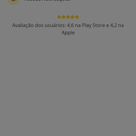
Dr. Pedro Oliveira
Avaliação dos usuários: 4,6 na Play Store e 4,2 na
Psiquiatra
Apple
238 opiniões
Morada 1
Morada 2
Morada 3
Lisboa
•
Mapa
Pedro Oliveira - Consulta Online de Psiquiatria
Consulta online
90 €
Esse especialista não oferece agendamento online para esse endereço.
Solicite um atendimento