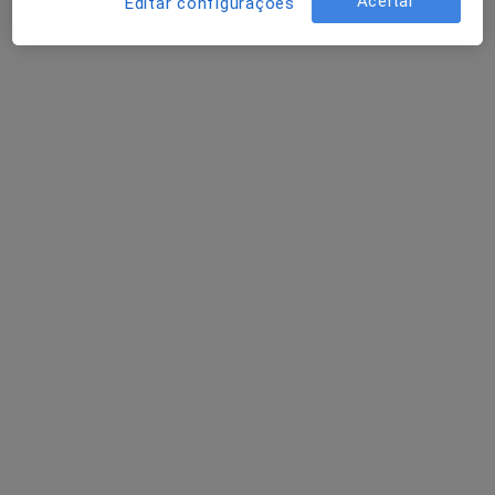
Aceitar
Editar configurações
Dra. Natacha Coelho
Psiquiatra
22 opiniões
Consulta Online de Psiquiatria, Aveiro
•
Mapa
Dra Natacha Coelho
Consulta psiquiatrica
80 €
Esse especialista não oferece agendamento online para esse endereço.
Solicite um atendimento