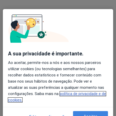
Dr. João Cabral Fernandes
Psiquiatra
39 opiniões
A sua privacidade é importante.
Avenida Defensores de Chaves 65 (1º Andar), Lisboa
•
Mapa
Ao aceitar, permite-nos a nós e aos nossos parceiros
Consultório de Lisboa
utilizar cookies (ou tecnologias semelhantes) para
Primeira consulta Psiquiatria
120 €
recolher dados estatísticos e fornecer conteúdo com
Esse especialista não oferece agendamento online para esse endereço.
base nos seus hábitos de navegação. Pode ver e
atualizar as suas preferências a qualquer momento nas
Solicite um atendimento
configurações. Saiba mais na
política de privacidade e de
cookies.