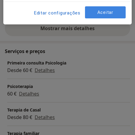
Adultos
Crianças
Aceitar
Editar configurações
Mostrar mais detalhes
sobre a experiência
Serviços e preços
Primeira consulta Psicologia
Desde 60 €
Detalhes
Psicoterapia
60 €
Detalhes
Terapia de Casal
Desde 80 €
Detalhes
Terapia familiar