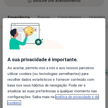
Solicite um atendimento
Experiência
Preços
Consultórios
Opiniões
Experiência
Psicóloga Clinica e Psicoterapeuta Individual, de Casal
e Família.
A sua privacidade é importante.
Principais doenças tratadas
Ao aceitar, permite-nos a nós e aos nossos parceiros
Transtornos de Déficit da Atenção e do comportamento
utilizar cookies (ou tecnologias semelhantes) para
Depressão Pós-Parto
Transtornos Psicóticos
recolher dados estatísticos e fornecer conteúdo com
base nos seus hábitos de navegação. Pode ver e
Transtornos Da Ansiedade
Transtornos do Humor
atualizar as suas preferências a qualquer momento nas
a11y_sr_more_diseases
+33
configurações. Saiba mais na
política de privacidade e de
cookies.
Pacientes que trato