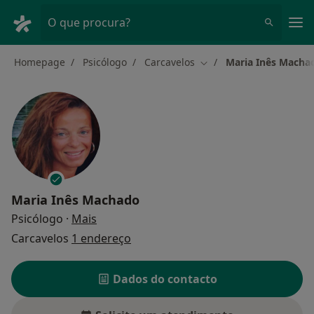
Men
O que procura?
Homepage
Psicólogo
Carcavelos
Maria Inês Macha
Mudar de cidade
Maria Inês Machado
sobre as especializações
Psicólogo
·
Mais
Carcavelos
1 endereço
Dados do contacto