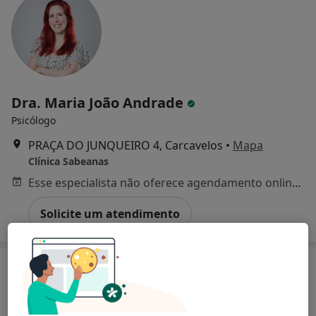
Dra. Maria João Andrade
Psicólogo
PRAÇA DO JUNQUEIRO 4, Carcavelos
•
Mapa
Clínica Sabeanas
Esse especialista não oferece agendamento online para esse endereço.
Solicite um atendimento