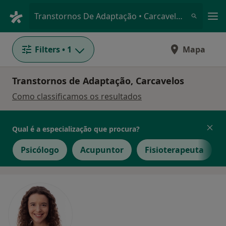
Men
Transtornos De Adaptação • Carcavelos, Lisboa
Filters
• 1
Mapa
Transtornos de Adaptação, Carcavelos
Como classificamos os resultados
Qual é a especialização que procura?
Psicólogo
Acupuntor
Fisioterapeuta