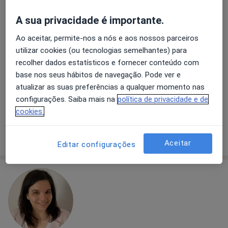
A sua privacidade é importante.
Ao aceitar, permite-nos a nós e aos nossos parceiros
Dra. Raquel Martins Ferreira
utilizar cookies (ou tecnologias semelhantes) para
Psicólogo
recolher dados estatísticos e fornecer conteúdo com
4 opiniões
base nos seus hábitos de navegação. Pode ver e
Rua Martins Barata, 5, Lisboa
•
Mapa
atualizar as suas preferências a qualquer momento nas
Consultório privado
configurações. Saiba mais na
política de privacidade e de
cookies.
Esse especialista não oferece agendamento online para esse endereço.
Solicite um atendimento
Aceitar
Editar configurações