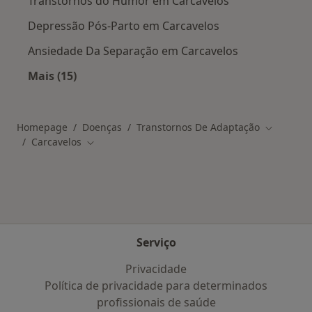
Transtornos do Humor em Carcavelos
Depressão Pós-Parto em Carcavelos
Ansiedade Da Separação em Carcavelos
Mais (15)
Mais na categoria: Doenças relacionadas em C
Homepage
Doenças
Transtornos De Adaptação
Mudar de 
Carcavelos
Mudar de cidade
Serviço
Privacidade
Política de privacidade para determinados
profissionais de saúde